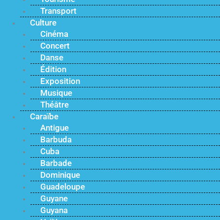
Transport
Culture
Cinéma
Concert
Danse
Édition
Exposition
Musique
Théâtre
Caraïbe
Antigue
Barbuda
Cuba
Barbade
Dominique
Guadeloupe
Guyane
Guyana