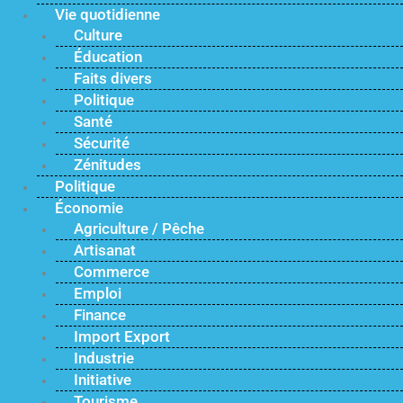
Vie quotidienne
Culture
Éducation
Faits divers
Politique
Santé
Sécurité
Zénitudes
Politique
Économie
Agriculture / Pêche
Artisanat
Commerce
Emploi
Finance
Import Export
Industrie
Initiative
Tourisme