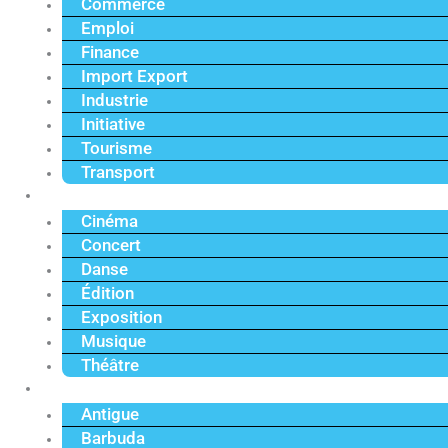
Commerce
Emploi
Finance
Import Export
Industrie
Initiative
Tourisme
Transport
Culture
Cinéma
Concert
Danse
Édition
Exposition
Musique
Théâtre
Caraïbe
Antigue
Barbuda