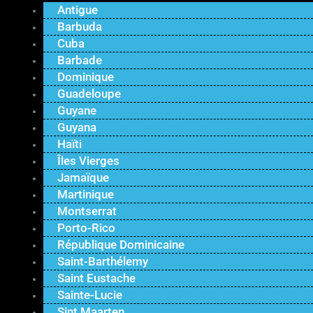
Antigue
Barbuda
Cuba
Barbade
Dominique
Guadeloupe
Guyane
Guyana
Haïti
Îles Vierges
Jamaïque
Martinique
Montserrat
Porto-Rico
République Dominicaine
Saint-Barthélemy
Saint Eustache
Sainte-Lucie
Sint Maarten