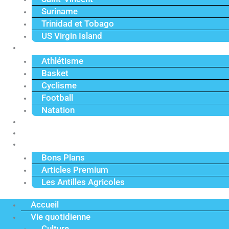
Suriname
Trinidad et Tobago
US Virgin Island
Sport
Athlétisme
Basket
Cyclisme
Football
Natation
Reportages
Vidéos
Actu Premium
Bons Plans
Articles Premium
Les Antilles Agricoles
Accueil
Vie quotidienne
Culture