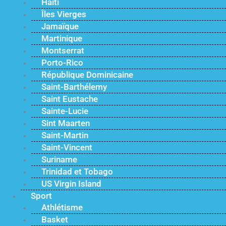
Haïti
Îles Vierges
Jamaïque
Martinique
Montserrat
Porto-Rico
République Dominicaine
Saint-Barthélemy
Saint Eustache
Sainte-Lucie
Sint Maarten
Saint-Martin
Saint-Vincent
Suriname
Trinidad et Tobago
US Virgin Island
Sport
Athlétisme
Basket