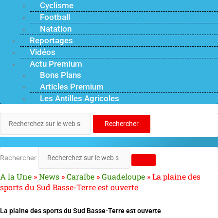
Cyclisme
Football
Natation
Reportages
Vidéos
Actu Premium
Bons Plans
Articles Premium
Les Antilles Agricoles
Rechercher
Rechercher
A la Une
»
News
»
Caraïbe
»
Guadeloupe
»
La plaine des
sports du Sud Basse-Terre est ouverte
La plaine des sports du Sud Basse-Terre est ouverte