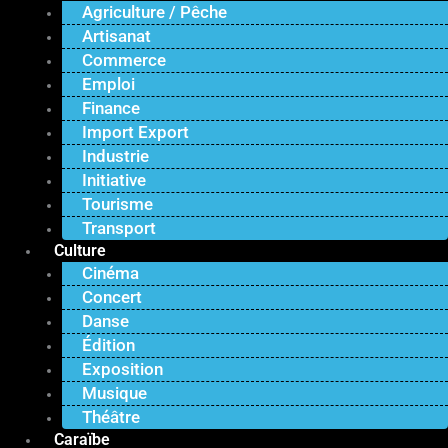
Agriculture / Pêche
Artisanat
Commerce
Emploi
Finance
Import Export
Industrie
Initiative
Tourisme
Transport
Culture
Cinéma
Concert
Danse
Édition
Exposition
Musique
Théâtre
Caraïbe