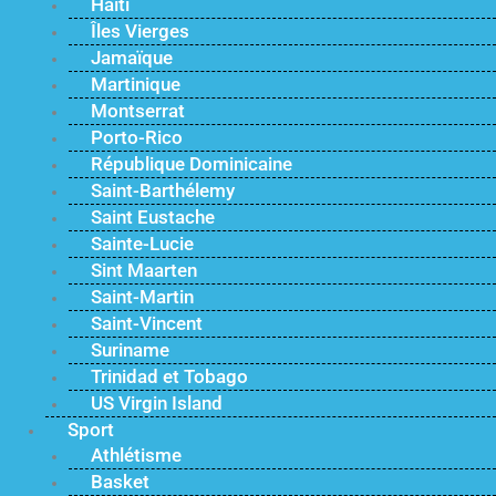
Haïti
Îles Vierges
Jamaïque
Martinique
Montserrat
Porto-Rico
République Dominicaine
Saint-Barthélemy
Saint Eustache
Sainte-Lucie
Sint Maarten
Saint-Martin
Saint-Vincent
Suriname
Trinidad et Tobago
US Virgin Island
Sport
Athlétisme
Basket