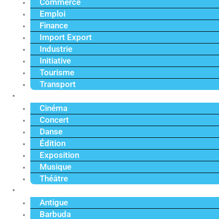
Commerce
Emploi
Finance
Import Export
Industrie
Initiative
Tourisme
Transport
Culture
Cinéma
Concert
Danse
Édition
Exposition
Musique
Théâtre
Caraïbe
Antigue
Barbuda