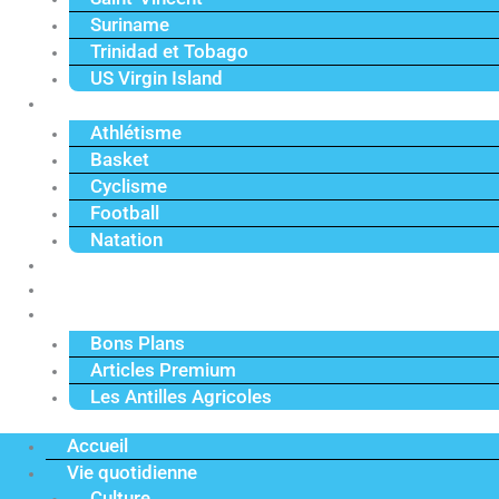
Suriname
Trinidad et Tobago
US Virgin Island
Sport
Athlétisme
Basket
Cyclisme
Football
Natation
Reportages
Vidéos
Actu Premium
Bons Plans
Articles Premium
Les Antilles Agricoles
Accueil
Vie quotidienne
Culture