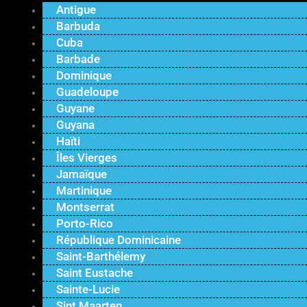
Antigue
Barbuda
Cuba
Barbade
Dominique
Guadeloupe
Guyane
Guyana
Haïti
Îles Vierges
Jamaïque
Martinique
Montserrat
Porto-Rico
République Dominicaine
Saint-Barthélemy
Saint Eustache
Sainte-Lucie
Sint Maarten