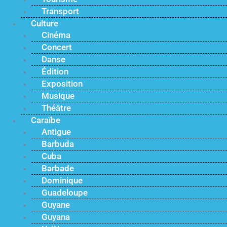
Transport
Culture
Cinéma
Concert
Danse
Édition
Exposition
Musique
Théâtre
Caraïbe
Antigue
Barbuda
Cuba
Barbade
Dominique
Guadeloupe
Guyane
Guyana