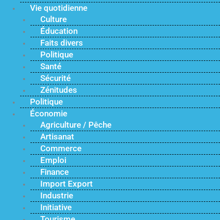
Vie quotidienne
Culture
Éducation
Faits divers
Politique
Santé
Sécurité
Zénitudes
Politique
Économie
Agriculture / Pêche
Artisanat
Commerce
Emploi
Finance
Import Export
Industrie
Initiative
Tourisme