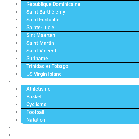
République Dominicaine
Saint-Barthélemy
Saint Eustache
Sainte-Lucie
Sint Maarten
Saint-Martin
Saint-Vincent
Suriname
Trinidad et Tobago
US Virgin Island
Sport
Athlétisme
Basket
Cyclisme
Football
Natation
Reportages
Vidéos