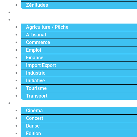
Zénitudes
Politique
Économie
Agriculture / Pêche
Artisanat
Commerce
Emploi
Finance
Import Export
Industrie
Initiative
Tourisme
Transport
Culture
Cinéma
Concert
Danse
Édition