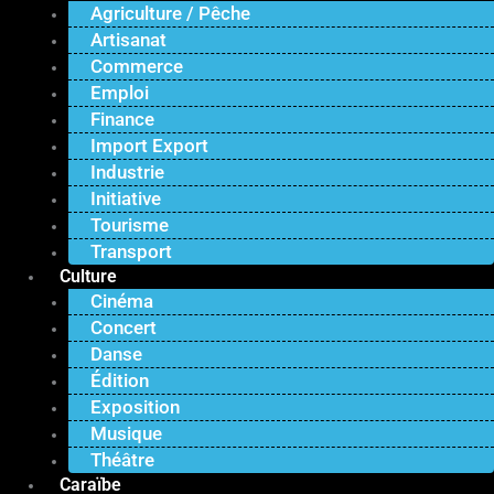
Agriculture / Pêche
Artisanat
Commerce
Emploi
Finance
Import Export
Industrie
Initiative
Tourisme
Transport
Culture
Cinéma
Concert
Danse
Édition
Exposition
Musique
Théâtre
Caraïbe