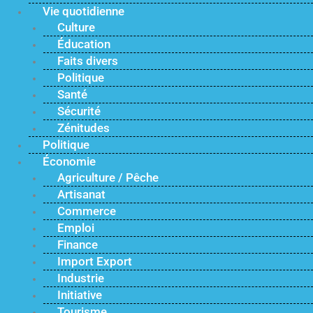
Vie quotidienne
Culture
Éducation
Faits divers
Politique
Santé
Sécurité
Zénitudes
Politique
Économie
Agriculture / Pêche
Artisanat
Commerce
Emploi
Finance
Import Export
Industrie
Initiative
Tourisme