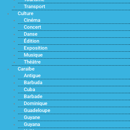
Transport
Culture
Cinéma
Concert
Danse
Édition
Exposition
Musique
Théâtre
Caraïbe
Antigue
Barbuda
Cuba
Barbade
Dominique
Guadeloupe
Guyane
Guyana