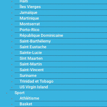
Haïti
Îles Vierges
Jamaïque
Martinique
Montserrat
Porto-Rico
République Dominicaine
Saint-Barthélemy
Saint Eustache
Sainte-Lucie
Sint Maarten
Saint-Martin
Saint-Vincent
Suriname
Trinidad et Tobago
US Virgin Island
Sport
Athlétisme
Basket