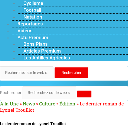
Cyclisme
Football
Natation
Reportages
Vidéos
Actu Premium
Bons Plans
Articles Premium
Les Antilles Agricoles
Rechercher
Rechercher
A la Une
»
News
»
Culture
»
Édition
»
Le dernier roman de
Lyonel Trouillot
Le dernier roman de Lyonel Trouillot