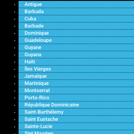
Antigue
Barbuda
Cuba
Barbade
Dominique
Guadeloupe
Guyane
Guyana
Haïti
Îles Vierges
Jamaïque
Martinique
Montserrat
Porto-Rico
République Dominicaine
Saint-Barthélemy
Saint Eustache
Sainte-Lucie
Sint Maarten