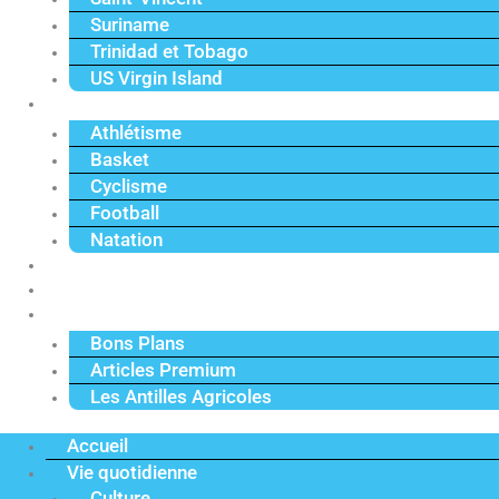
Suriname
Trinidad et Tobago
US Virgin Island
Sport
Athlétisme
Basket
Cyclisme
Football
Natation
Reportages
Vidéos
Actu Premium
Bons Plans
Articles Premium
Les Antilles Agricoles
Accueil
Vie quotidienne
Culture