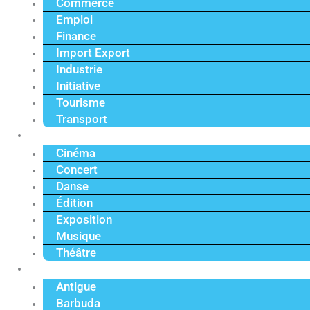
Commerce
Emploi
Finance
Import Export
Industrie
Initiative
Tourisme
Transport
Culture
Cinéma
Concert
Danse
Édition
Exposition
Musique
Théâtre
Caraïbe
Antigue
Barbuda