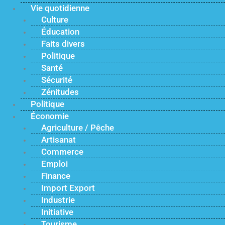
Vie quotidienne
Culture
Éducation
Faits divers
Politique
Santé
Sécurité
Zénitudes
Politique
Économie
Agriculture / Pêche
Artisanat
Commerce
Emploi
Finance
Import Export
Industrie
Initiative
Tourisme