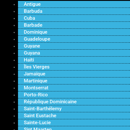
Antigue
Barbuda
Cuba
Barbade
Dominique
Guadeloupe
Guyane
Guyana
Haïti
Îles Vierges
Jamaïque
Martinique
Montserrat
Porto-Rico
République Dominicaine
Saint-Barthélemy
Saint Eustache
Sainte-Lucie
Sint Maarten