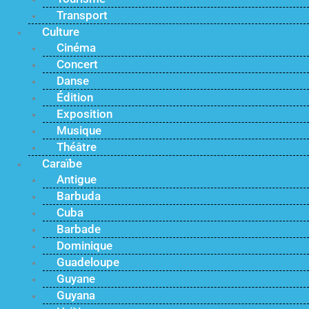
Transport
Culture
Cinéma
Concert
Danse
Édition
Exposition
Musique
Théâtre
Caraïbe
Antigue
Barbuda
Cuba
Barbade
Dominique
Guadeloupe
Guyane
Guyana