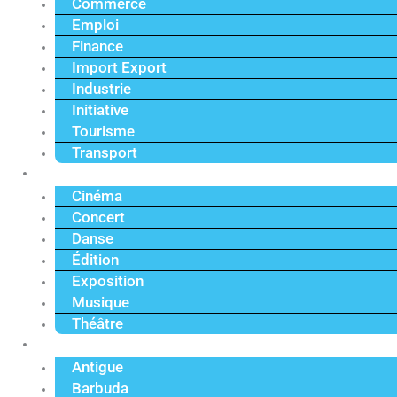
Commerce
Emploi
Finance
Import Export
Industrie
Initiative
Tourisme
Transport
Culture
Cinéma
Concert
Danse
Édition
Exposition
Musique
Théâtre
Caraïbe
Antigue
Barbuda