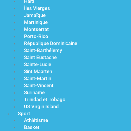
Haïti
Îles Vierges
Jamaïque
Martinique
Montserrat
Porto-Rico
République Dominicaine
Saint-Barthélemy
Saint Eustache
Sainte-Lucie
Sint Maarten
Saint-Martin
Saint-Vincent
Suriname
Trinidad et Tobago
US Virgin Island
Sport
Athlétisme
Basket