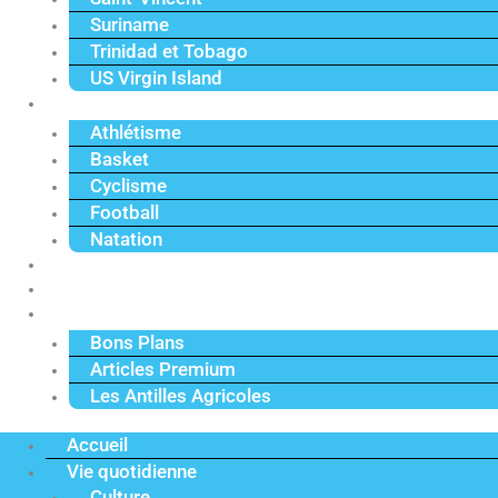
Suriname
Trinidad et Tobago
US Virgin Island
Sport
Athlétisme
Basket
Cyclisme
Football
Natation
Reportages
Vidéos
Actu Premium
Bons Plans
Articles Premium
Les Antilles Agricoles
Accueil
Vie quotidienne
Culture