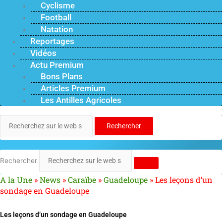
Cyclisme
Football
Natation
Reportages
Vidéos
Actu Premium
Bons Plans
Articles Premium
Les Antilles Agricoles
Rechercher
Rechercher
A la Une
»
News
»
Caraïbe
»
Guadeloupe
»
Les leçons d’un
sondage en Guadeloupe
Les leçons d’un sondage en Guadeloupe