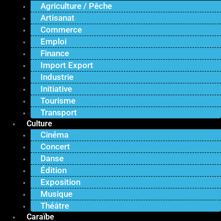
Agriculture / Pêche
Artisanat
Commerce
Emploi
Finance
Import Export
Industrie
Initiative
Tourisme
Transport
Culture
Cinéma
Concert
Danse
Édition
Exposition
Musique
Théâtre
Caraïbe