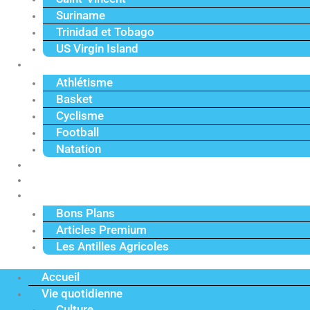
Suriname
Trinidad et Tobago
US Virgin Island
Sport
Athlétisme
Basket
Cyclisme
Football
Natation
Reportages
Vidéos
Actu Premium
Bons Plans
Articles Premium
Les Antilles Agricoles
Accueil
Vie quotidienne
Culture