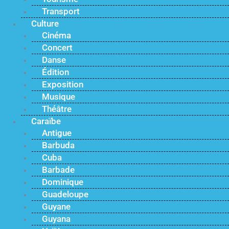
Transport
Culture
Cinéma
Concert
Danse
Édition
Exposition
Musique
Théâtre
Caraïbe
Antigue
Barbuda
Cuba
Barbade
Dominique
Guadeloupe
Guyane
Guyana