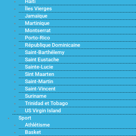
Haïti
Îles Vierges
Jamaïque
Martinique
Montserrat
Porto-Rico
République Dominicaine
Saint-Barthélemy
Saint Eustache
Sainte-Lucie
Sint Maarten
Saint-Martin
Saint-Vincent
Suriname
Trinidad et Tobago
US Virgin Island
Sport
Athlétisme
Basket