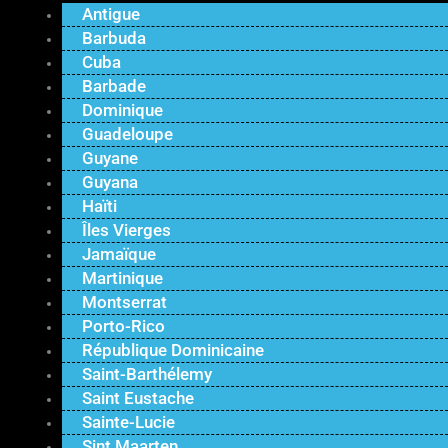
Antigue
Barbuda
Cuba
Barbade
Dominique
Guadeloupe
Guyane
Guyana
Haïti
Îles Vierges
Jamaïque
Martinique
Montserrat
Porto-Rico
République Dominicaine
Saint-Barthélemy
Saint Eustache
Sainte-Lucie
Sint Maarten