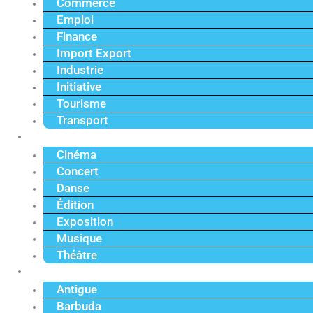
Commerce
Emploi
Finance
Import Export
Industrie
Initiative
Tourisme
Transport
Culture
Cinéma
Concert
Danse
Édition
Exposition
Musique
Théâtre
Caraïbe
Antigue
Barbuda