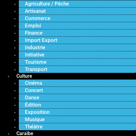
Agriculture / Pêche
Artisanat
Commerce
Emploi
Finance
Import Export
Industrie
Initiative
Tourisme
Transport
Culture
Cinéma
Concert
Danse
Édition
Exposition
Musique
Théâtre
Caraïbe