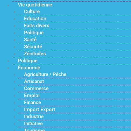
Vie quotidienne
Culture
Éducation
Faits divers
Politique
Santé
Sécurité
Zénitudes
Politique
Économie
Agriculture / Pêche
Artisanat
Commerce
Emploi
Finance
Import Export
Industrie
Initiative
Tourisme