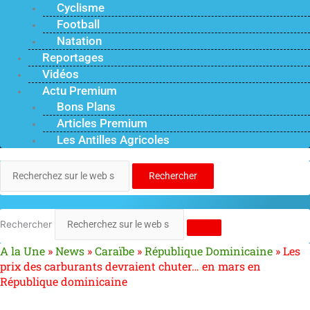
Cyclisme
Football
Natation
Reportages
Vidéos
Actu Premium
Bons Plans
Articles Premium
Les Antilles Agricoles
Rechercher
Rechercher
A la Une
»
News
»
Caraïbe
»
République Dominicaine
»
Les
prix des carburants devraient chuter… en mars en
République dominicaine