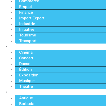
Commerce
Emploi
Finance
Import Export
Industrie
Initiative
Tourisme
Transport
Culture
Cinéma
Concert
Danse
Édition
Exposition
Musique
Théâtre
Caraïbe
Antigue
Barbuda