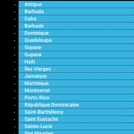
Antigue
Barbuda
Cuba
Barbade
Dominique
Guadeloupe
Guyane
Guyana
Haïti
Îles Vierges
Jamaïque
Martinique
Montserrat
Porto-Rico
République Dominicaine
Saint-Barthélemy
Saint Eustache
Sainte-Lucie
Sint Maarten