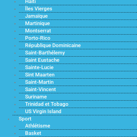
Haïti
Îles Vierges
Jamaïque
Martinique
Montserrat
Porto-Rico
République Dominicaine
Saint-Barthélemy
Saint Eustache
Sainte-Lucie
Sint Maarten
Saint-Martin
Saint-Vincent
Suriname
Trinidad et Tobago
US Virgin Island
Sport
Athlétisme
Basket