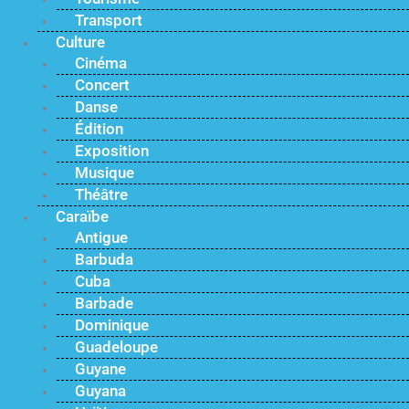
Transport
Culture
Cinéma
Concert
Danse
Édition
Exposition
Musique
Théâtre
Caraïbe
Antigue
Barbuda
Cuba
Barbade
Dominique
Guadeloupe
Guyane
Guyana