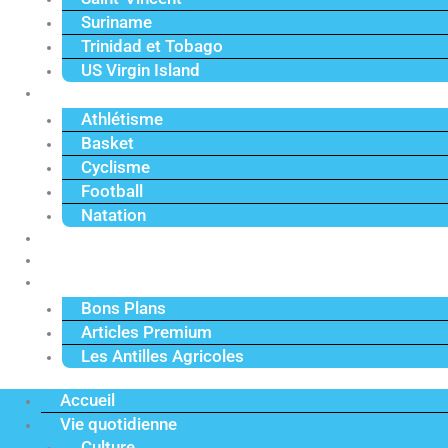
Suriname
Trinidad et Tobago
US Virgin Island
Sport
Athlétisme
Basket
Cyclisme
Football
Natation
Reportages
Vidéos
Actu Premium
Bons Plans
Articles Premium
Les Antilles Agricoles
Accueil
Vie quotidienne
Culture