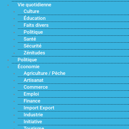
Vie quotidienne
Culture
Éducation
Faits divers
Politique
Santé
Sécurité
Zénitudes
Politique
Économie
Agriculture / Pêche
Artisanat
Commerce
Emploi
Finance
Import Export
Industrie
Initiative
Tourisme