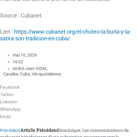
Source : Cubanet
Lien :
https://www.cubanet.org/el-choteo-la-burla-y-la-
satira-son-tradicion-en-cuba/
mai 10, 2026
16:02
André-Jean VIDAL
Caraïbe
,
Cuba
,
Vie quotidienne
Facebook
Twitter
LinkedIn
WhatsApp
Email
Article Précédent
Dominique. Les consommateurs de
Précédent
carburant bénéficieront d’une subvention gouvernementale