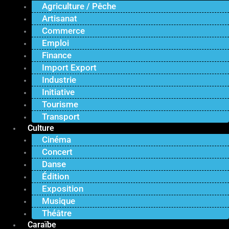
Agriculture / Pêche
Artisanat
Commerce
Emploi
Finance
Import Export
Industrie
Initiative
Tourisme
Transport
Culture
Cinéma
Concert
Danse
Édition
Exposition
Musique
Théâtre
Caraïbe