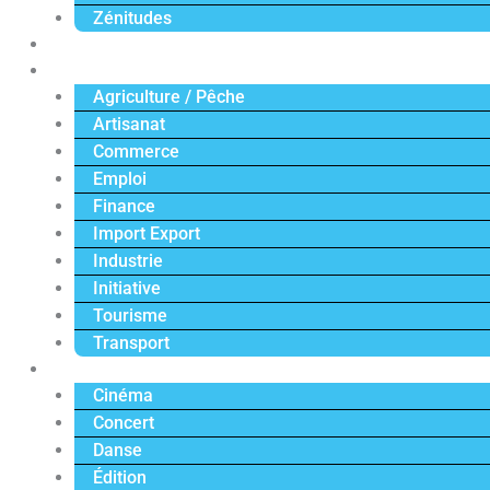
Zénitudes
Politique
Économie
Agriculture / Pêche
Artisanat
Commerce
Emploi
Finance
Import Export
Industrie
Initiative
Tourisme
Transport
Culture
Cinéma
Concert
Danse
Édition