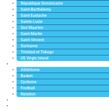
République Dominicaine
Saint-Barthélemy
Saint Eustache
Sainte-Lucie
Sint Maarten
Saint-Martin
Saint-Vincent
Suriname
Trinidad et Tobago
US Virgin Island
Sport
Athlétisme
Basket
Cyclisme
Football
Natation
Reportages
Vidéos