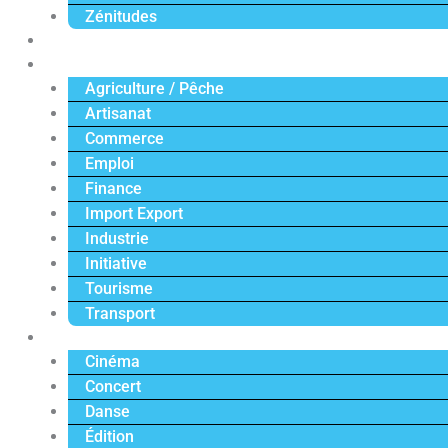
Zénitudes
Politique
Économie
Agriculture / Pêche
Artisanat
Commerce
Emploi
Finance
Import Export
Industrie
Initiative
Tourisme
Transport
Culture
Cinéma
Concert
Danse
Édition