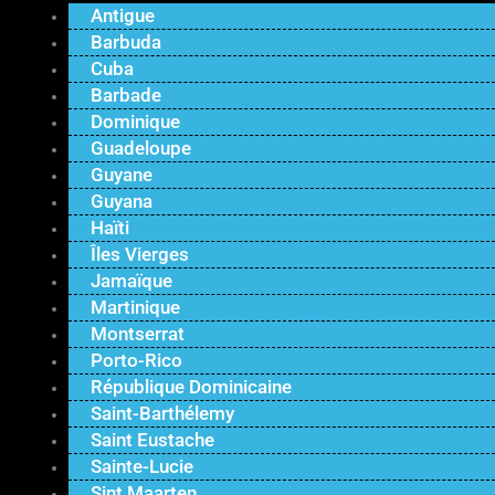
Antigue
Barbuda
Cuba
Barbade
Dominique
Guadeloupe
Guyane
Guyana
Haïti
Îles Vierges
Jamaïque
Martinique
Montserrat
Porto-Rico
République Dominicaine
Saint-Barthélemy
Saint Eustache
Sainte-Lucie
Sint Maarten