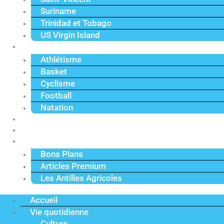
Suriname
Trinidad et Tobago
US Virgin Island
Sport
Athlétisme
Basket
Cyclisme
Football
Natation
Reportages
Vidéos
Actu Premium
Bons Plans
Articles Premium
Les Antilles Agricoles
Accueil
Vie quotidienne
Culture