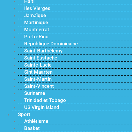
Haïti
Îles Vierges
Jamaïque
Martinique
Montserrat
Porto-Rico
République Dominicaine
Saint-Barthélemy
Saint Eustache
Sainte-Lucie
Sint Maarten
Saint-Martin
Saint-Vincent
Suriname
Trinidad et Tobago
US Virgin Island
Sport
Athlétisme
Basket