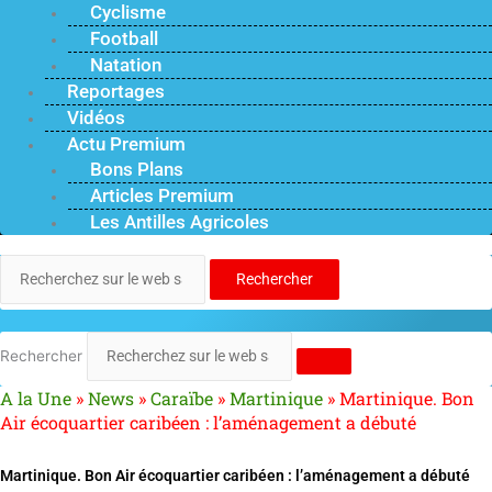
Cyclisme
Football
Natation
Reportages
Vidéos
Actu Premium
Bons Plans
Articles Premium
Les Antilles Agricoles
Rechercher
Rechercher
A la Une
»
News
»
Caraïbe
»
Martinique
»
Martinique. Bon
Air écoquartier caribéen : l’aménagement a débuté
Martinique. Bon Air écoquartier caribéen : l’aménagement a débuté