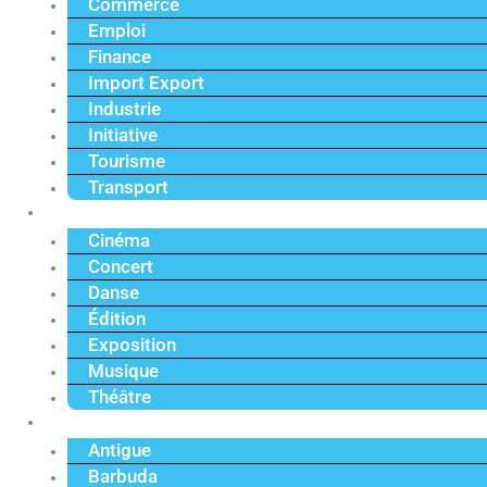
Commerce
Emploi
Finance
Import Export
Industrie
Initiative
Tourisme
Transport
Culture
Cinéma
Concert
Danse
Édition
Exposition
Musique
Théâtre
Caraïbe
Antigue
Barbuda