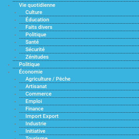
Vie quotidienne
Culture
Éducation
Faits divers
Politique
Santé
Sécurité
Zénitudes
Politique
Économie
Agriculture / Pêche
Artisanat
Commerce
Emploi
Finance
Import Export
Industrie
Initiative
Tourisme