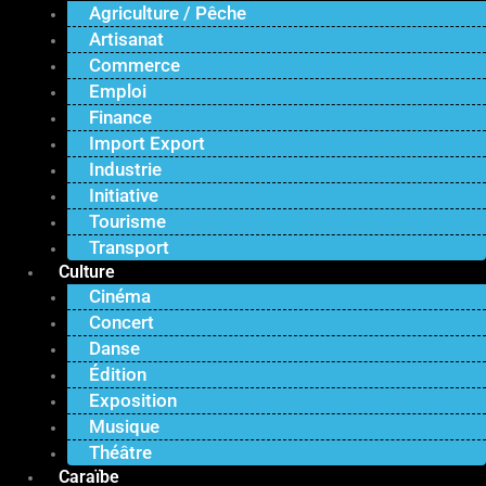
Agriculture / Pêche
Artisanat
Commerce
Emploi
Finance
Import Export
Industrie
Initiative
Tourisme
Transport
Culture
Cinéma
Concert
Danse
Édition
Exposition
Musique
Théâtre
Caraïbe