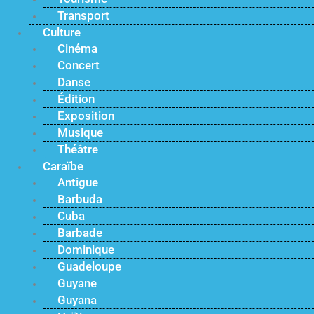
Transport
Culture
Cinéma
Concert
Danse
Édition
Exposition
Musique
Théâtre
Caraïbe
Antigue
Barbuda
Cuba
Barbade
Dominique
Guadeloupe
Guyane
Guyana