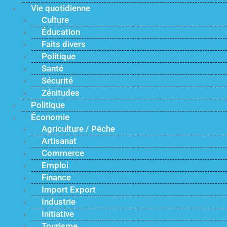
Vie quotidienne
Culture
Éducation
Faits divers
Politique
Santé
Sécurité
Zénitudes
Politique
Économie
Agriculture / Pêche
Artisanat
Commerce
Emploi
Finance
Import Export
Industrie
Initiative
Tourisme