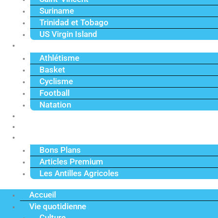
Suriname
Trinidad et Tobago
US Virgin Island
Sport
Athlétisme
Basket
Cyclisme
Football
Natation
Reportages
Vidéos
Actu Premium
Bons Plans
Articles Premium
Les Antilles Agricoles
Accueil
Vie quotidienne
Culture