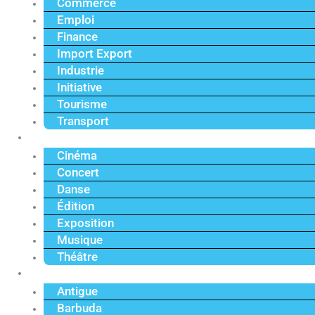
Commerce
Emploi
Finance
Import Export
Industrie
Initiative
Tourisme
Transport
Culture
Cinéma
Concert
Danse
Édition
Exposition
Musique
Théâtre
Caraïbe
Antigue
Barbuda