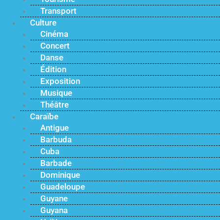
Transport
Culture
Cinéma
Concert
Danse
Édition
Exposition
Musique
Théâtre
Caraïbe
Antigue
Barbuda
Cuba
Barbade
Dominique
Guadeloupe
Guyane
Guyana