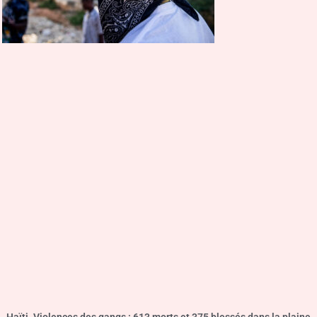
Haïti. Violences des gangs : 613 morts et 375 blessés dans la plaine