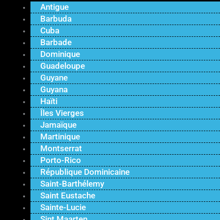
Antigue
Barbuda
Cuba
Barbade
Dominique
Guadeloupe
Guyane
Guyana
Haïti
Îles Vierges
Jamaïque
Martinique
Montserrat
Porto-Rico
République Dominicaine
Saint-Barthélemy
Saint Eustache
Sainte-Lucie
Sint Maarten