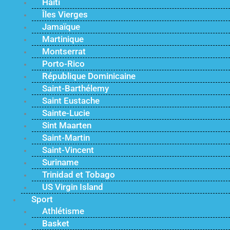
Haïti
Îles Vierges
Jamaïque
Martinique
Montserrat
Porto-Rico
République Dominicaine
Saint-Barthélemy
Saint Eustache
Sainte-Lucie
Sint Maarten
Saint-Martin
Saint-Vincent
Suriname
Trinidad et Tobago
US Virgin Island
Sport
Athlétisme
Basket