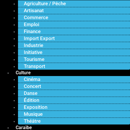
Agriculture / Pêche
Artisanat
Commerce
Emploi
Finance
Import Export
Industrie
Initiative
Tourisme
Transport
Culture
Cinéma
Concert
Danse
Édition
Exposition
Musique
Théâtre
Caraïbe