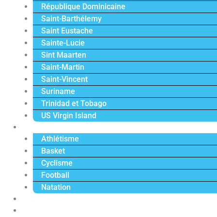
République Dominicaine
Saint-Barthélemy
Saint Eustache
Sainte-Lucie
Sint Maarten
Saint-Martin
Saint-Vincent
Suriname
Trinidad et Tobago
US Virgin Island
Sport
Athlétisme
Basket
Cyclisme
Football
Natation
Reportages
Vidéos