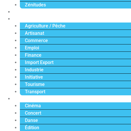
Zénitudes
Politique
Économie
Agriculture / Pêche
Artisanat
Commerce
Emploi
Finance
Import Export
Industrie
Initiative
Tourisme
Transport
Culture
Cinéma
Concert
Danse
Édition