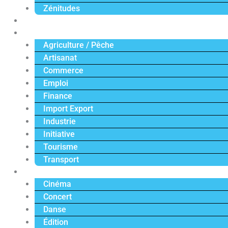
Zénitudes
Politique
Économie
Agriculture / Pêche
Artisanat
Commerce
Emploi
Finance
Import Export
Industrie
Initiative
Tourisme
Transport
Culture
Cinéma
Concert
Danse
Édition