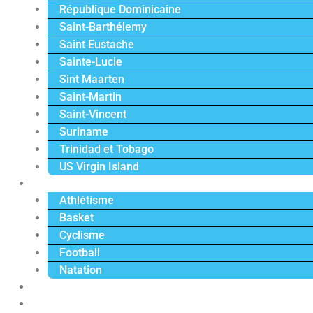
République Dominicaine
Saint-Barthélemy
Saint Eustache
Sainte-Lucie
Sint Maarten
Saint-Martin
Saint-Vincent
Suriname
Trinidad et Tobago
US Virgin Island
Sport
Athlétisme
Basket
Cyclisme
Football
Natation
Reportages
Vidéos