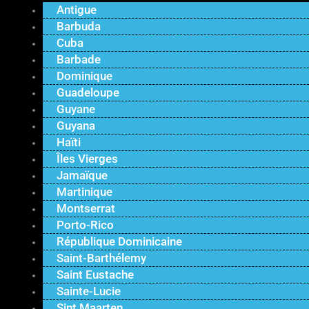
Antigue
Barbuda
Cuba
Barbade
Dominique
Guadeloupe
Guyane
Guyana
Haïti
Îles Vierges
Jamaïque
Martinique
Montserrat
Porto-Rico
République Dominicaine
Saint-Barthélemy
Saint Eustache
Sainte-Lucie
Sint Maarten