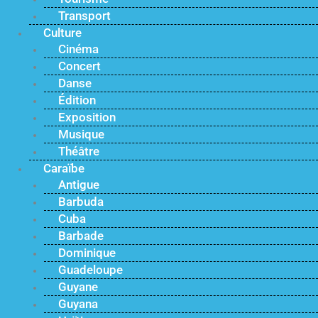
Transport
Culture
Cinéma
Concert
Danse
Édition
Exposition
Musique
Théâtre
Caraïbe
Antigue
Barbuda
Cuba
Barbade
Dominique
Guadeloupe
Guyane
Guyana