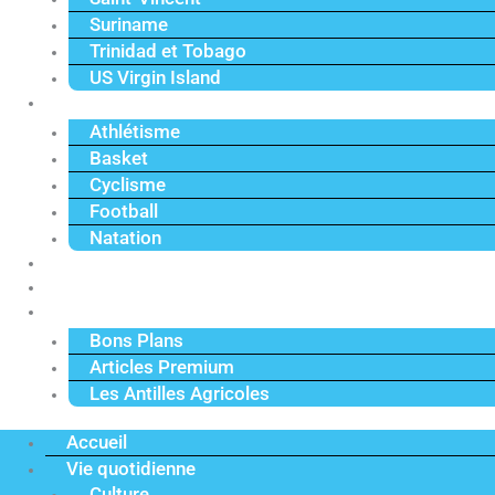
Suriname
Trinidad et Tobago
US Virgin Island
Sport
Athlétisme
Basket
Cyclisme
Football
Natation
Reportages
Vidéos
Actu Premium
Bons Plans
Articles Premium
Les Antilles Agricoles
Accueil
Vie quotidienne
Culture