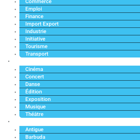
Commerce
Emploi
Finance
Import Export
Industrie
Initiative
Tourisme
Transport
Culture
Cinéma
Concert
Danse
Édition
Exposition
Musique
Théâtre
Caraïbe
Antigue
Barbuda