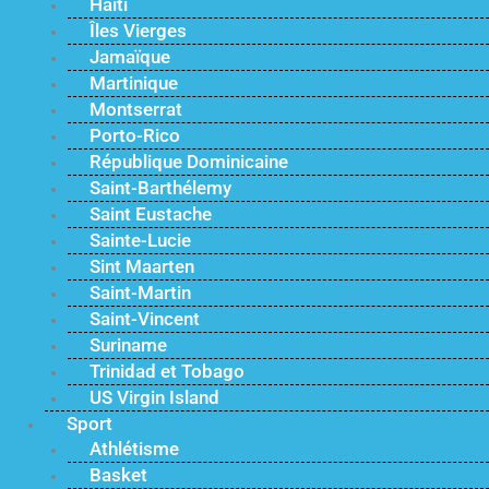
Haïti
Îles Vierges
Jamaïque
Martinique
Montserrat
Porto-Rico
République Dominicaine
Saint-Barthélemy
Saint Eustache
Sainte-Lucie
Sint Maarten
Saint-Martin
Saint-Vincent
Suriname
Trinidad et Tobago
US Virgin Island
Sport
Athlétisme
Basket