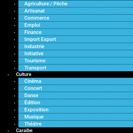
Agriculture / Pêche
Artisanat
Commerce
Emploi
Finance
Import Export
Industrie
Initiative
Tourisme
Transport
Culture
Cinéma
Concert
Danse
Édition
Exposition
Musique
Théâtre
Caraïbe