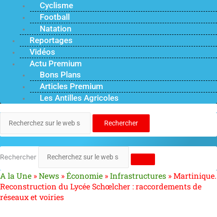
Cyclisme
Football
Natation
Reportages
Vidéos
Actu Premium
Bons Plans
Articles Premium
Les Antilles Agricoles
Rechercher
Rechercher
A la Une
»
News
»
Économie
»
Infrastructures
»
Martinique.
Reconstruction du Lycée Schœlcher : raccordements de
réseaux et voiries