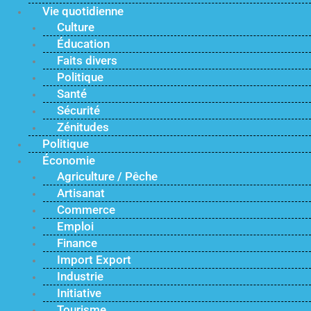
Vie quotidienne
Culture
Éducation
Faits divers
Politique
Santé
Sécurité
Zénitudes
Politique
Économie
Agriculture / Pêche
Artisanat
Commerce
Emploi
Finance
Import Export
Industrie
Initiative
Tourisme