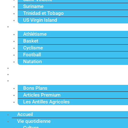
Suriname
Trinidad et Tobago
US Virgin Island
Sport
Athlétisme
Basket
Cyclisme
Football
Natation
Reportages
Vidéos
Actu Premium
Bons Plans
Articles Premium
Les Antilles Agricoles
Accueil
Vie quotidienne
Culture