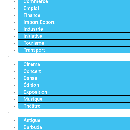
Commerce
Emploi
Finance
Import Export
Industrie
Initiative
Tourisme
Transport
Culture
Cinéma
Concert
Danse
Édition
Exposition
Musique
Théâtre
Caraïbe
Antigue
Barbuda