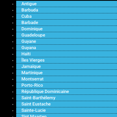
Antigue
Barbuda
Cuba
Barbade
Dominique
Guadeloupe
Guyane
Guyana
Haïti
Îles Vierges
Jamaïque
Martinique
Montserrat
Porto-Rico
République Dominicaine
Saint-Barthélemy
Saint Eustache
Sainte-Lucie
Sint Maarten