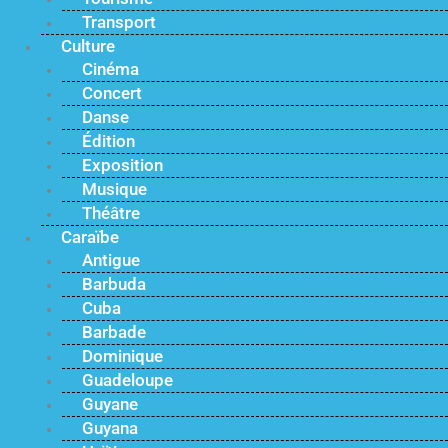
Transport
Culture
Cinéma
Concert
Danse
Édition
Exposition
Musique
Théâtre
Caraïbe
Antigue
Barbuda
Cuba
Barbade
Dominique
Guadeloupe
Guyane
Guyana