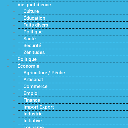
Vie quotidienne
Culture
Éducation
Faits divers
Politique
Santé
Sécurité
Zénitudes
Politique
Économie
Agriculture / Pêche
Artisanat
Commerce
Emploi
Finance
Import Export
Industrie
Initiative
Tourisme