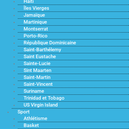
Haïti
Îles Vierges
Jamaïque
Martinique
Montserrat
Porto-Rico
République Dominicaine
Saint-Barthélemy
Saint Eustache
Sainte-Lucie
Sint Maarten
Saint-Martin
Saint-Vincent
Suriname
Trinidad et Tobago
US Virgin Island
Sport
Athlétisme
Basket