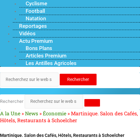
Cyclisme
Football
Natation
Reportages
Vidéos
Actu Premium
Bons Plans
Articles Premium
Les Antilles Agricoles
Rechercher
Rechercher
A la Une
»
News
»
Économie
»
Martinique. Salon des Cafés,
Hôtels, Restaurants à Schoelcher
Martinique. Salon des Cafés, Hôtels, Restaurants à Schoelcher