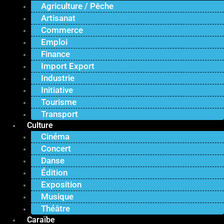
Agriculture / Pêche
Artisanat
Commerce
Emploi
Finance
Import Export
Industrie
Initiative
Tourisme
Transport
Culture
Cinéma
Concert
Danse
Édition
Exposition
Musique
Théâtre
Caraïbe