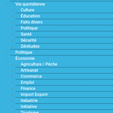
Vie quotidienne
Culture
Éducation
Faits divers
Politique
Santé
Sécurité
Zénitudes
Politique
Économie
Agriculture / Pêche
Artisanat
Commerce
Emploi
Finance
Import Export
Industrie
Initiative
Tourisme