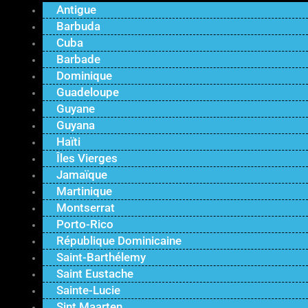
Antigue
Barbuda
Cuba
Barbade
Dominique
Guadeloupe
Guyane
Guyana
Haïti
Îles Vierges
Jamaïque
Martinique
Montserrat
Porto-Rico
République Dominicaine
Saint-Barthélemy
Saint Eustache
Sainte-Lucie
Sint Maarten