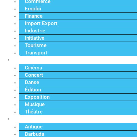
Commerce
Emploi
Finance
Import Export
Industrie
Initiative
Tourisme
Transport
Culture
Cinéma
Concert
Danse
Édition
Exposition
Musique
Théâtre
Caraïbe
Antigue
Barbuda