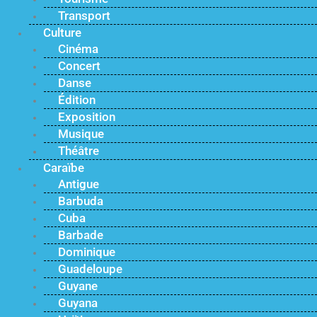
Transport
Culture
Cinéma
Concert
Danse
Édition
Exposition
Musique
Théâtre
Caraïbe
Antigue
Barbuda
Cuba
Barbade
Dominique
Guadeloupe
Guyane
Guyana