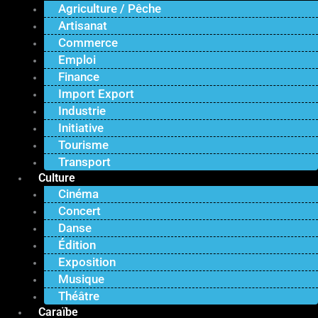
Agriculture / Pêche
Artisanat
Commerce
Emploi
Finance
Import Export
Industrie
Initiative
Tourisme
Transport
Culture
Cinéma
Concert
Danse
Édition
Exposition
Musique
Théâtre
Caraïbe