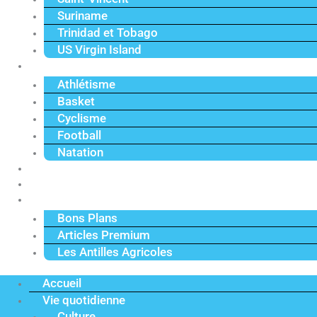
Suriname
Trinidad et Tobago
US Virgin Island
Sport
Athlétisme
Basket
Cyclisme
Football
Natation
Reportages
Vidéos
Actu Premium
Bons Plans
Articles Premium
Les Antilles Agricoles
Accueil
Vie quotidienne
Culture