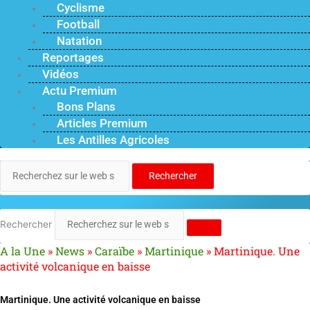
Cyclisme
Football
Natation
Reportages
Vidéos
Actu Premium
Bons Plans
Articles Premium
Les Antilles Agricoles
Rechercher
Rechercher
A la Une
»
News
»
Caraïbe
»
Martinique
»
Martinique. Une
activité volcanique en baisse
Martinique. Une activité volcanique en baisse