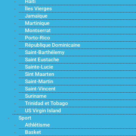
Haïti
Îles Vierges
Jamaïque
Martinique
Montserrat
Porto-Rico
République Dominicaine
Saint-Barthélemy
Saint Eustache
Sainte-Lucie
Sint Maarten
Saint-Martin
Saint-Vincent
Suriname
Trinidad et Tobago
US Virgin Island
Sport
Athlétisme
Basket