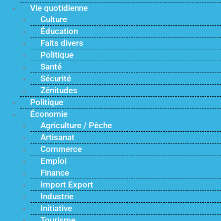
Vie quotidienne
Culture
Éducation
Faits divers
Politique
Santé
Sécurité
Zénitudes
Politique
Économie
Agriculture / Pêche
Artisanat
Commerce
Emploi
Finance
Import Export
Industrie
Initiative
Tourisme