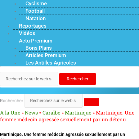
Cyclisme
Football
Natation
Reportages
Vidéos
Actu Premium
Bons Plans
Articles Premium
Les Antilles Agricoles
Rechercher
Rechercher
A la Une
»
News
»
Caraïbe
»
Martinique
»
Martinique. Une
femme médecin agressée sexuellement par un détenu
Martinique. Une femme médecin agressée sexuellement par un