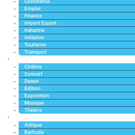
Commerce
Emploi
Finance
Import Export
Industrie
Initiative
Tourisme
Transport
Culture
Cinéma
Concert
Danse
Édition
Exposition
Musique
Théâtre
Caraïbe
Antigue
Barbuda