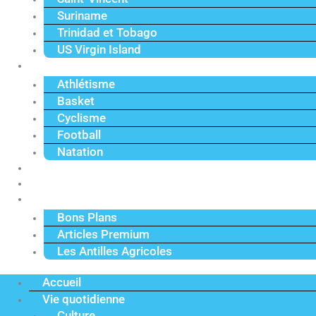
Suriname
Trinidad et Tobago
US Virgin Island
Sport
Athlétisme
Basket
Cyclisme
Football
Natation
Reportages
Vidéos
Actu Premium
Bons Plans
Articles Premium
Les Antilles Agricoles
Accueil
Vie quotidienne
Culture