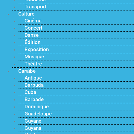
Transport
Culture
Cinéma
Concert
Danse
Édition
Exposition
Musique
Théâtre
Caraïbe
Antigue
Barbuda
Cuba
Barbade
Dominique
Guadeloupe
Guyane
Guyana