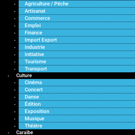
Agriculture / Pêche
Artisanat
Commerce
Emploi
Finance
Import Export
Industrie
Initiative
Tourisme
Transport
Culture
Cinéma
Concert
Danse
Édition
Exposition
Musique
Théâtre
Caraïbe