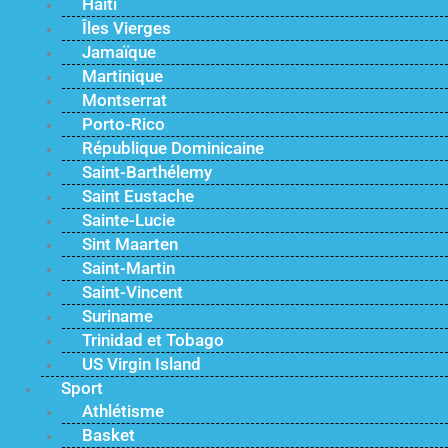
Haïti
Îles Vierges
Jamaïque
Martinique
Montserrat
Porto-Rico
République Dominicaine
Saint-Barthélemy
Saint Eustache
Sainte-Lucie
Sint Maarten
Saint-Martin
Saint-Vincent
Suriname
Trinidad et Tobago
US Virgin Island
Sport
Athlétisme
Basket