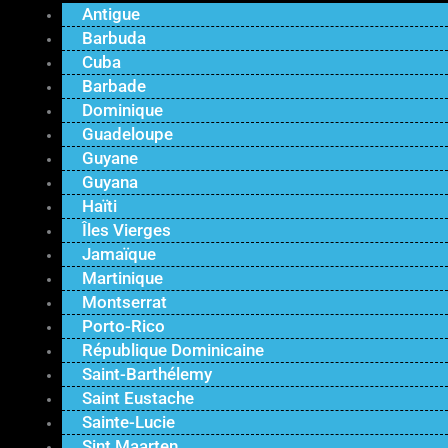
Antigue
Barbuda
Cuba
Barbade
Dominique
Guadeloupe
Guyane
Guyana
Haïti
Îles Vierges
Jamaïque
Martinique
Montserrat
Porto-Rico
République Dominicaine
Saint-Barthélemy
Saint Eustache
Sainte-Lucie
Sint Maarten