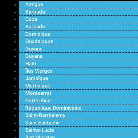
Antigue
Barbuda
Cuba
Barbade
Dominique
Guadeloupe
Guyane
Guyana
Haïti
Îles Vierges
Jamaïque
Martinique
Montserrat
Porto-Rico
République Dominicaine
Saint-Barthélemy
Saint Eustache
Sainte-Lucie
Sint Maarten