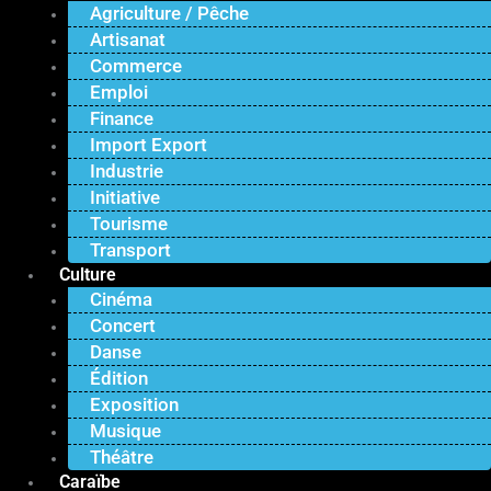
Agriculture / Pêche
Artisanat
Commerce
Emploi
Finance
Import Export
Industrie
Initiative
Tourisme
Transport
Culture
Cinéma
Concert
Danse
Édition
Exposition
Musique
Théâtre
Caraïbe