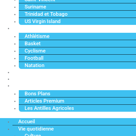
Suriname
Trinidad et Tobago
US Virgin Island
Sport
Athlétisme
Basket
Cyclisme
Football
Natation
Reportages
Vidéos
Actu Premium
Bons Plans
Articles Premium
Les Antilles Agricoles
Accueil
Vie quotidienne
Culture