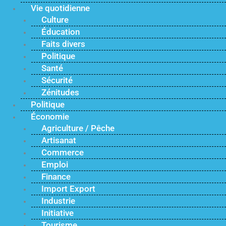
Vie quotidienne
Culture
Éducation
Faits divers
Politique
Santé
Sécurité
Zénitudes
Politique
Économie
Agriculture / Pêche
Artisanat
Commerce
Emploi
Finance
Import Export
Industrie
Initiative
Tourisme