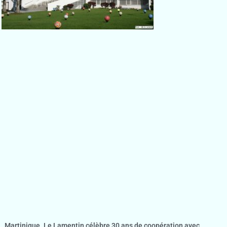
Martinique. Le Lamentin célèbre 30 ans de coopération avec