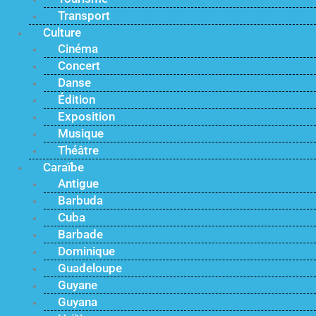
Transport
Culture
Cinéma
Concert
Danse
Édition
Exposition
Musique
Théâtre
Caraïbe
Antigue
Barbuda
Cuba
Barbade
Dominique
Guadeloupe
Guyane
Guyana