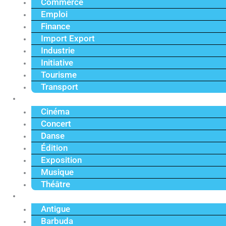
Commerce
Emploi
Finance
Import Export
Industrie
Initiative
Tourisme
Transport
Culture
Cinéma
Concert
Danse
Édition
Exposition
Musique
Théâtre
Caraïbe
Antigue
Barbuda