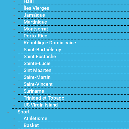
Haïti
Îles Vierges
Jamaïque
Martinique
Montserrat
Porto-Rico
République Dominicaine
Saint-Barthélemy
Saint Eustache
Sainte-Lucie
Sint Maarten
Saint-Martin
Saint-Vincent
Suriname
Trinidad et Tobago
US Virgin Island
Sport
Athlétisme
Basket