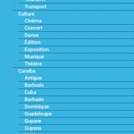
Transport
Culture
Cinéma
Concert
Danse
Édition
Exposition
Musique
Théâtre
Caraïbe
Antigue
Barbuda
Cuba
Barbade
Dominique
Guadeloupe
Guyane
Guyana