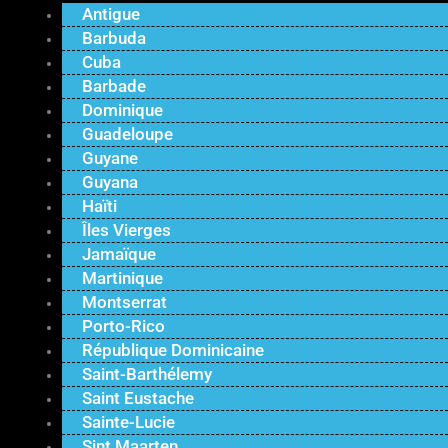
Antigue
Barbuda
Cuba
Barbade
Dominique
Guadeloupe
Guyane
Guyana
Haïti
Îles Vierges
Jamaïque
Martinique
Montserrat
Porto-Rico
République Dominicaine
Saint-Barthélemy
Saint Eustache
Sainte-Lucie
Sint Maarten