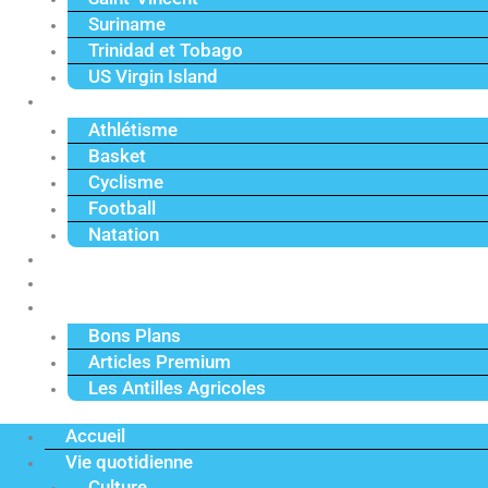
Suriname
Trinidad et Tobago
US Virgin Island
Sport
Athlétisme
Basket
Cyclisme
Football
Natation
Reportages
Vidéos
Actu Premium
Bons Plans
Articles Premium
Les Antilles Agricoles
Accueil
Vie quotidienne
Culture