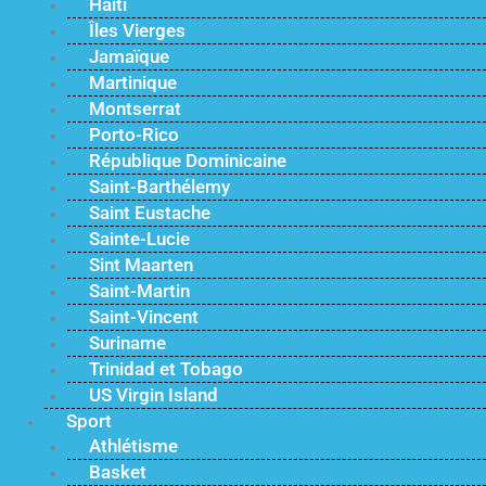
Haïti
Îles Vierges
Jamaïque
Martinique
Montserrat
Porto-Rico
République Dominicaine
Saint-Barthélemy
Saint Eustache
Sainte-Lucie
Sint Maarten
Saint-Martin
Saint-Vincent
Suriname
Trinidad et Tobago
US Virgin Island
Sport
Athlétisme
Basket