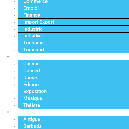
Commerce
Emploi
Finance
Import Export
Industrie
Initiative
Tourisme
Transport
Culture
Cinéma
Concert
Danse
Édition
Exposition
Musique
Théâtre
Caraïbe
Antigue
Barbuda