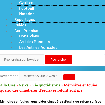
Cyclisme
Football
Natation
Reportages
Vidéos
Actu Premium
Bons Plans
Articles Premium
Les Antilles Agricoles
Rechercher
Rechercher
A la Une
»
News
»
Vie quotidienne
»
Mémoires enfouies :
quand des cimetières d’esclaves refont surface
Mémoires enfouies : quand des cimetières d’esclaves refont surface