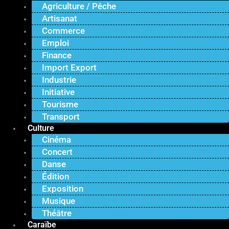
Agriculture / Pêche
Artisanat
Commerce
Emploi
Finance
Import Export
Industrie
Initiative
Tourisme
Transport
Culture
Cinéma
Concert
Danse
Édition
Exposition
Musique
Théâtre
Caraïbe