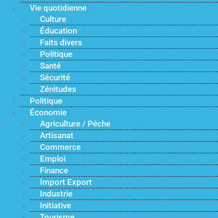
Vie quotidienne
Culture
Éducation
Faits divers
Politique
Santé
Sécurité
Zénitudes
Politique
Économie
Agriculture / Pêche
Artisanat
Commerce
Emploi
Finance
Import Export
Industrie
Initiative
Tourisme