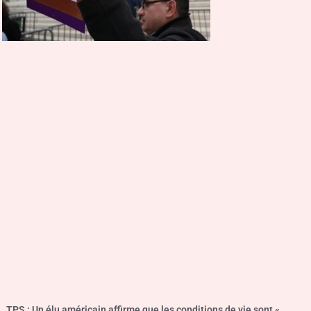
TPS : Un élu américain affirme que les conditions de vie sont «