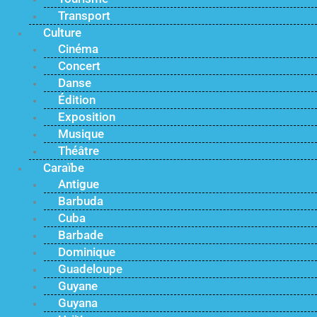
Transport
Culture
Cinéma
Concert
Danse
Édition
Exposition
Musique
Théâtre
Caraïbe
Antigue
Barbuda
Cuba
Barbade
Dominique
Guadeloupe
Guyane
Guyana