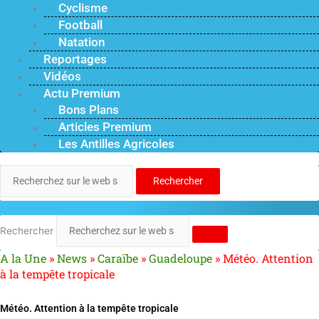
Cyclisme
Football
Natation
Reportages
Vidéos
Actu Premium
Bons Plans
Articles Premium
Les Antilles Agricoles
Rechercher
Rechercher
A la Une
»
News
»
Caraïbe
»
Guadeloupe
»
Météo. Attention
à la tempête tropicale
Météo. Attention à la tempête tropicale