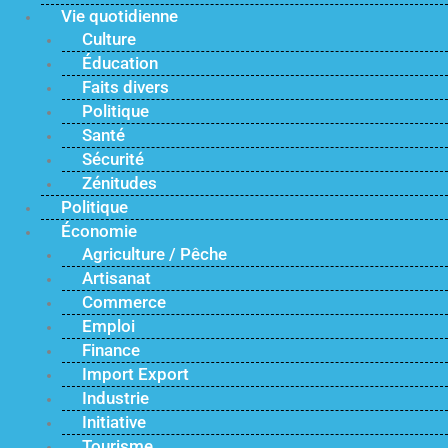
Vie quotidienne
Culture
Éducation
Faits divers
Politique
Santé
Sécurité
Zénitudes
Politique
Économie
Agriculture / Pêche
Artisanat
Commerce
Emploi
Finance
Import Export
Industrie
Initiative
Tourisme