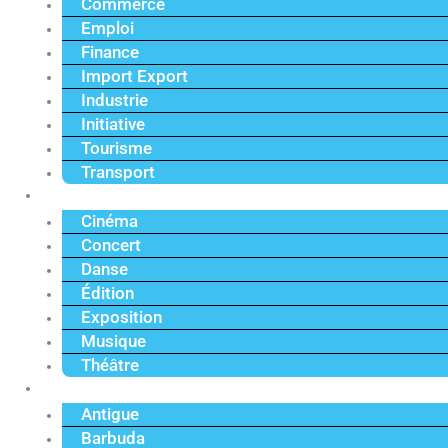
Commerce
Emploi
Finance
Import Export
Industrie
Initiative
Tourisme
Transport
Culture
Cinéma
Concert
Danse
Édition
Exposition
Musique
Théâtre
Caraïbe
Antigue
Barbuda