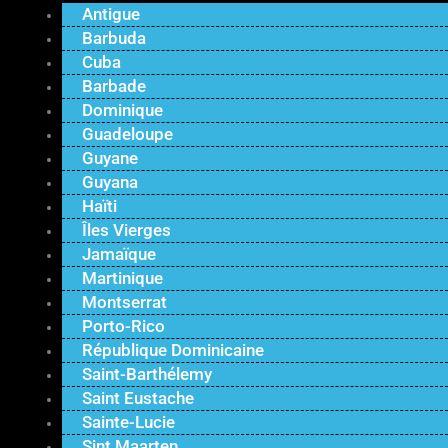
Antigue
Barbuda
Cuba
Barbade
Dominique
Guadeloupe
Guyane
Guyana
Haïti
Îles Vierges
Jamaïque
Martinique
Montserrat
Porto-Rico
République Dominicaine
Saint-Barthélemy
Saint Eustache
Sainte-Lucie
Sint Maarten