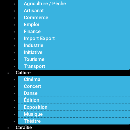
Agriculture / Pêche
Artisanat
Commerce
Emploi
Finance
Import Export
Industrie
Initiative
Tourisme
Transport
Culture
Cinéma
Concert
Danse
Édition
Exposition
Musique
Théâtre
Caraïbe