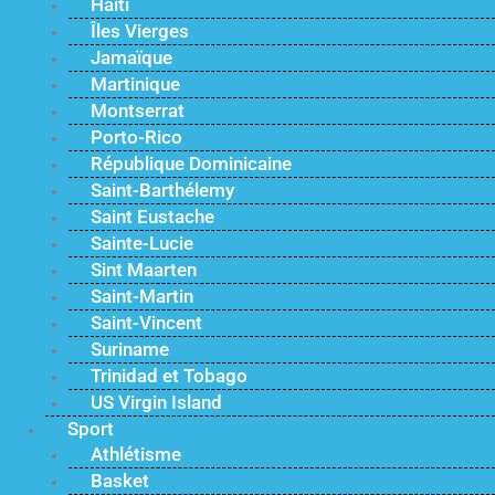
Haïti
Îles Vierges
Jamaïque
Martinique
Montserrat
Porto-Rico
République Dominicaine
Saint-Barthélemy
Saint Eustache
Sainte-Lucie
Sint Maarten
Saint-Martin
Saint-Vincent
Suriname
Trinidad et Tobago
US Virgin Island
Sport
Athlétisme
Basket