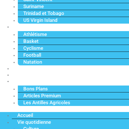
Suriname
Trinidad et Tobago
US Virgin Island
Sport
Athlétisme
Basket
Cyclisme
Football
Natation
Reportages
Vidéos
Actu Premium
Bons Plans
Articles Premium
Les Antilles Agricoles
Accueil
Vie quotidienne
Culture