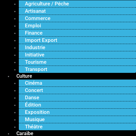
Agriculture / Pêche
Artisanat
Commerce
Emploi
Finance
Import Export
Industrie
Initiative
Tourisme
Transport
Culture
Cinéma
Concert
Danse
Édition
Exposition
Musique
Théâtre
Caraïbe