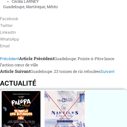
Cécilia LARNEY
Guadeloupe
,
Martinique
,
Météo
Facebook
Twitter
LinkedIn
WhatsApp
Email
Article Précédent
Guadeloupe. Pointe-à-Pitre lance
Précédent
l’action cœur de ville
Article Suivant
Guadeloupe. 23 tonnes de riz refoulées
Suivant
ACTUALITÉ