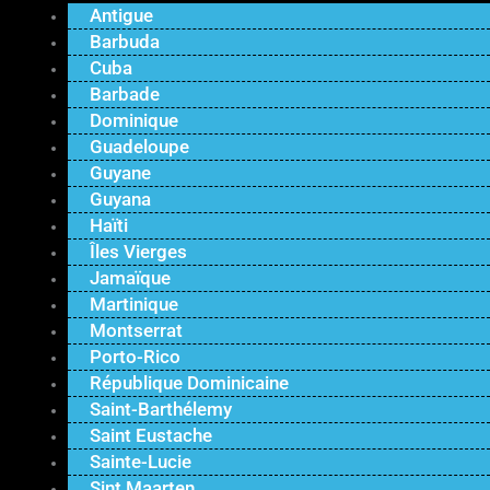
Antigue
Barbuda
Cuba
Barbade
Dominique
Guadeloupe
Guyane
Guyana
Haïti
Îles Vierges
Jamaïque
Martinique
Montserrat
Porto-Rico
République Dominicaine
Saint-Barthélemy
Saint Eustache
Sainte-Lucie
Sint Maarten