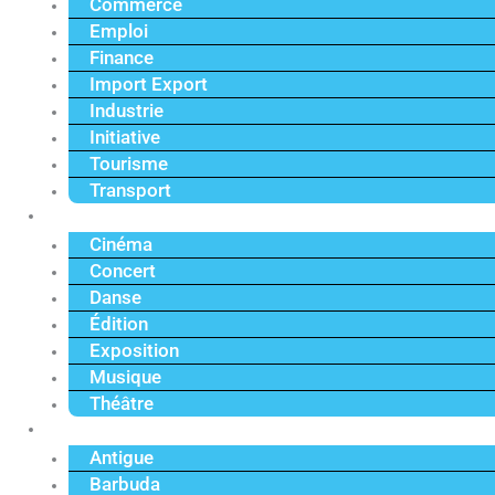
Commerce
Emploi
Finance
Import Export
Industrie
Initiative
Tourisme
Transport
Culture
Cinéma
Concert
Danse
Édition
Exposition
Musique
Théâtre
Caraïbe
Antigue
Barbuda