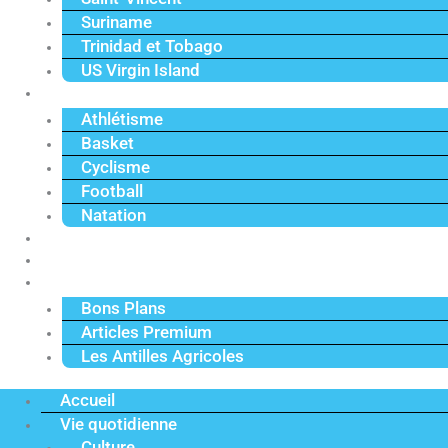
Suriname
Trinidad et Tobago
US Virgin Island
Sport
Athlétisme
Basket
Cyclisme
Football
Natation
Reportages
Vidéos
Actu Premium
Bons Plans
Articles Premium
Les Antilles Agricoles
Accueil
Vie quotidienne
Culture