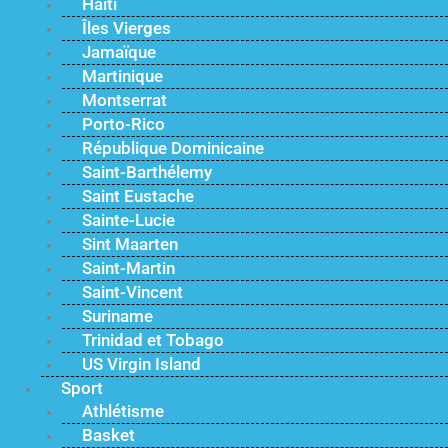
Haïti
Îles Vierges
Jamaïque
Martinique
Montserrat
Porto-Rico
République Dominicaine
Saint-Barthélemy
Saint Eustache
Sainte-Lucie
Sint Maarten
Saint-Martin
Saint-Vincent
Suriname
Trinidad et Tobago
US Virgin Island
Sport
Athlétisme
Basket