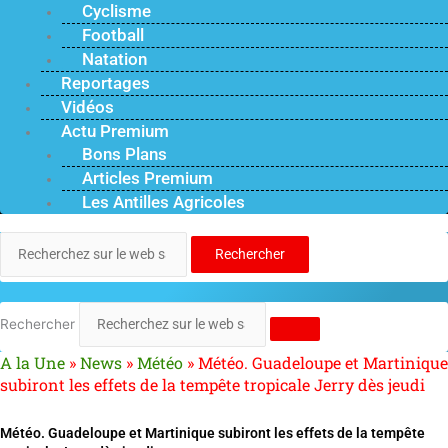
Cyclisme
Football
Natation
Reportages
Vidéos
Actu Premium
Bons Plans
Articles Premium
Les Antilles Agricoles
Rechercher
Rechercher
A la Une
»
News
»
Météo
»
Météo. Guadeloupe et Martinique
subiront les effets de la tempête tropicale Jerry dès jeudi
Météo. Guadeloupe et Martinique subiront les effets de la tempête