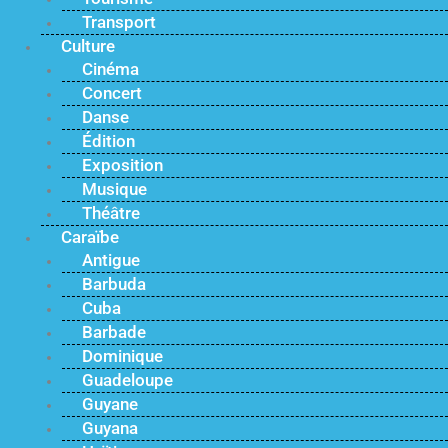
Transport
Culture
Cinéma
Concert
Danse
Édition
Exposition
Musique
Théâtre
Caraïbe
Antigue
Barbuda
Cuba
Barbade
Dominique
Guadeloupe
Guyane
Guyana