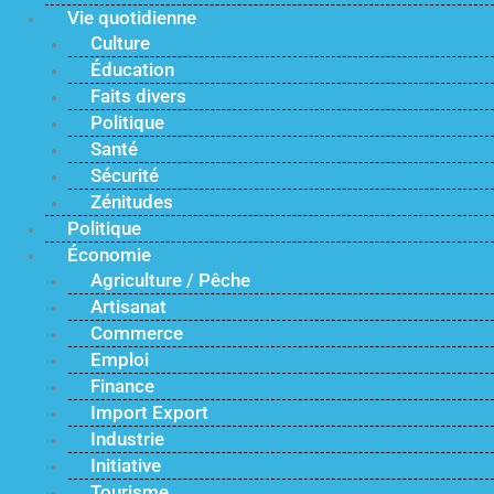
Vie quotidienne
Culture
Éducation
Faits divers
Politique
Santé
Sécurité
Zénitudes
Politique
Économie
Agriculture / Pêche
Artisanat
Commerce
Emploi
Finance
Import Export
Industrie
Initiative
Tourisme