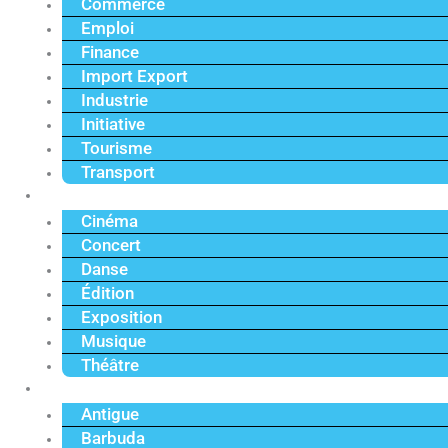
Commerce
Emploi
Finance
Import Export
Industrie
Initiative
Tourisme
Transport
Culture
Cinéma
Concert
Danse
Édition
Exposition
Musique
Théâtre
Caraïbe
Antigue
Barbuda