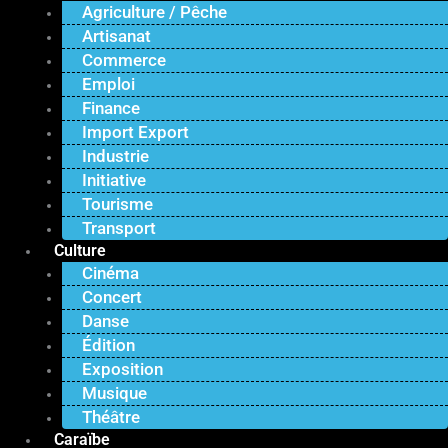
Agriculture / Pêche
Artisanat
Commerce
Emploi
Finance
Import Export
Industrie
Initiative
Tourisme
Transport
Culture
Cinéma
Concert
Danse
Édition
Exposition
Musique
Théâtre
Caraïbe