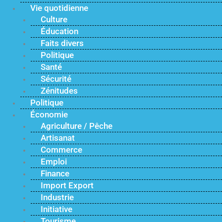
Vie quotidienne
Culture
Éducation
Faits divers
Politique
Santé
Sécurité
Zénitudes
Politique
Économie
Agriculture / Pêche
Artisanat
Commerce
Emploi
Finance
Import Export
Industrie
Initiative
Tourisme