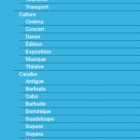
Transport
Culture
Cinéma
Concert
Danse
Édition
Exposition
Musique
Théâtre
Caraïbe
Antigue
Barbuda
Cuba
Barbade
Dominique
Guadeloupe
Guyane
Guyana