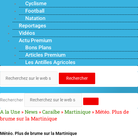
Cyclisme
Football
Natation
Reportages
Vidéos
Actu Premium
Bons Plans
Articles Premium
Les Antilles Agricoles
Rechercher
Rechercher
A la Une
»
News
»
Caraïbe
»
Martinique
»
Météo. Plus de
brume sur la Martinique
Météo. Plus de brume sur la Martinique