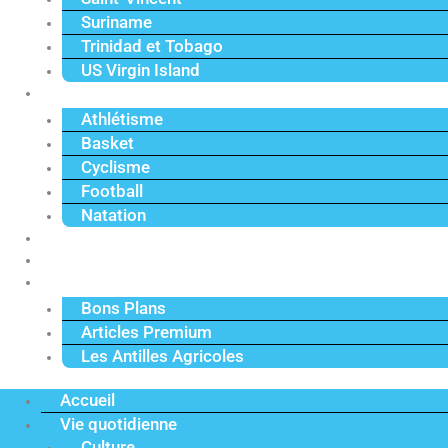
Suriname
Trinidad et Tobago
US Virgin Island
Sport
Athlétisme
Basket
Cyclisme
Football
Natation
Reportages
Vidéos
Actu Premium
Bons Plans
Articles Premium
Les Antilles Agricoles
Accueil
Vie quotidienne
Culture