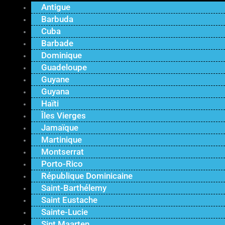
Antigue
Barbuda
Cuba
Barbade
Dominique
Guadeloupe
Guyane
Guyana
Haïti
Îles Vierges
Jamaïque
Martinique
Montserrat
Porto-Rico
République Dominicaine
Saint-Barthélemy
Saint Eustache
Sainte-Lucie
Sint Maarten