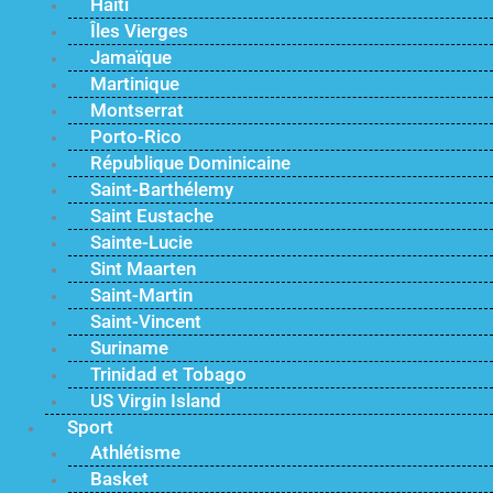
Haïti
Îles Vierges
Jamaïque
Martinique
Montserrat
Porto-Rico
République Dominicaine
Saint-Barthélemy
Saint Eustache
Sainte-Lucie
Sint Maarten
Saint-Martin
Saint-Vincent
Suriname
Trinidad et Tobago
US Virgin Island
Sport
Athlétisme
Basket