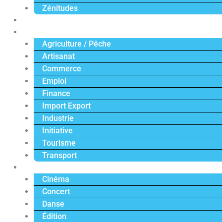
Zénitudes
Politique
Économie
Agriculture / Pêche
Artisanat
Commerce
Emploi
Finance
Import Export
Industrie
Initiative
Tourisme
Transport
Culture
Cinéma
Concert
Danse
Édition