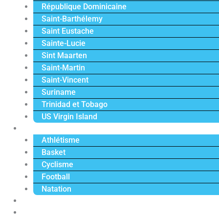
République Dominicaine
Saint-Barthélemy
Saint Eustache
Sainte-Lucie
Sint Maarten
Saint-Martin
Saint-Vincent
Suriname
Trinidad et Tobago
US Virgin Island
Sport
Athlétisme
Basket
Cyclisme
Football
Natation
Reportages
Vidéos