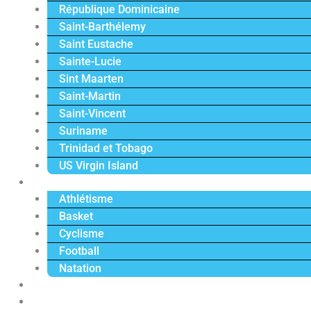
République Dominicaine
Saint-Barthélemy
Saint Eustache
Sainte-Lucie
Sint Maarten
Saint-Martin
Saint-Vincent
Suriname
Trinidad et Tobago
US Virgin Island
Sport
Athlétisme
Basket
Cyclisme
Football
Natation
Reportages
Vidéos