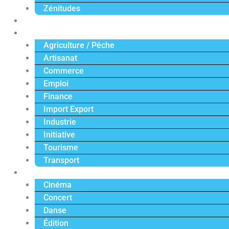
Zénitudes
Politique
Économie
Agriculture / Pêche
Artisanat
Commerce
Emploi
Finance
Import Export
Industrie
Initiative
Tourisme
Transport
Culture
Cinéma
Concert
Danse
Édition