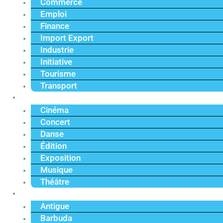
Commerce
Emploi
Finance
Import Export
Industrie
Initiative
Tourisme
Transport
Culture
Cinéma
Concert
Danse
Édition
Exposition
Musique
Théâtre
Caraïbe
Antigue
Barbuda