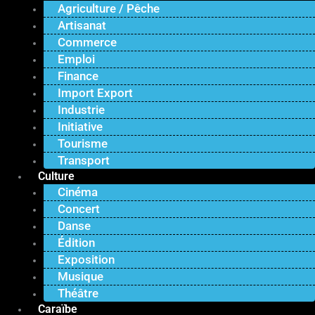
Agriculture / Pêche
Artisanat
Commerce
Emploi
Finance
Import Export
Industrie
Initiative
Tourisme
Transport
Culture
Cinéma
Concert
Danse
Édition
Exposition
Musique
Théâtre
Caraïbe