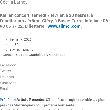
Cécilia Larney
Kali en concert, samedi 7 février, à 20 heures, à
l’auditorium Jérôme-Cléry, à Basse-Terre. Infoline : 06
90 05 37 22. Billetterie :
www.allmol.com
.
février 7, 2026
11:30
Cécilia LARNEY
Concert
,
Culture
,
Guadeloupe
,
Martinique
Facebook
Twitter
LinkedIn
WhatsApp
Email
Article Précédent
Chlordécone : agir ensemble, au plus
Précédent
près des Martiniquais pour protéger leur santé