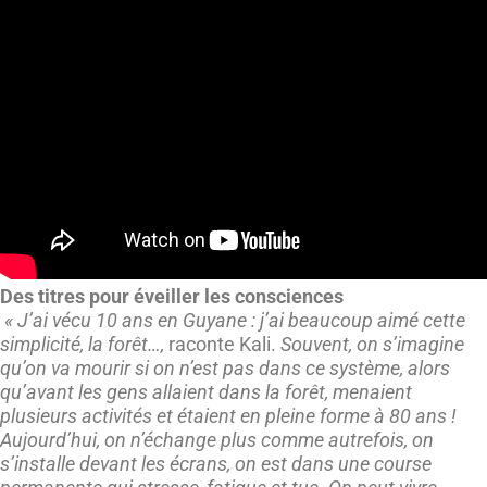
Des titres pour éveiller les consciences
« J’ai vécu 10 ans en Guyane : j’ai beaucoup aimé cette
simplicité, la forêt…,
raconte Kali.
Souvent, on s’imagine
qu’on va mourir si on n’est pas dans ce système, alors
qu’avant les gens allaient dans la forêt, menaient
plusieurs activités et étaient en pleine forme à 80 ans !
Aujourd’hui, on n’échange plus comme autrefois, on
s’installe devant les écrans, on est dans une course