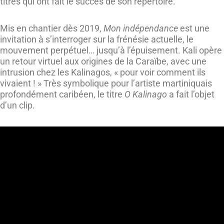
titres qui ont fait le succès de son répertoire.
Mis en chantier dès 2019,
Mon indépendance
est une
invitation à s’interroger sur la frénésie actuelle, le
mouvement perpétuel… jusqu’à l’épuisement. Kali opère
un retour virtuel aux origines de la Caraïbe, avec une
intrusion chez les Kalinagos, « pour voir comment ils
vivaient ! » Très symbolique pour l’artiste martiniquais
profondément caribéen, le titre
O Kalinago
a fait l’objet
d’un clip.