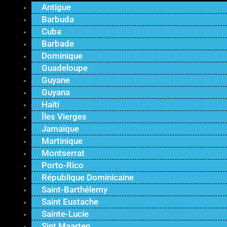
Antigue
Barbuda
Cuba
Barbade
Dominique
Guadeloupe
Guyane
Guyana
Haïti
Îles Vierges
Jamaïque
Martinique
Montserrat
Porto-Rico
République Dominicaine
Saint-Barthélemy
Saint Eustache
Sainte-Lucie
Sint Maarten