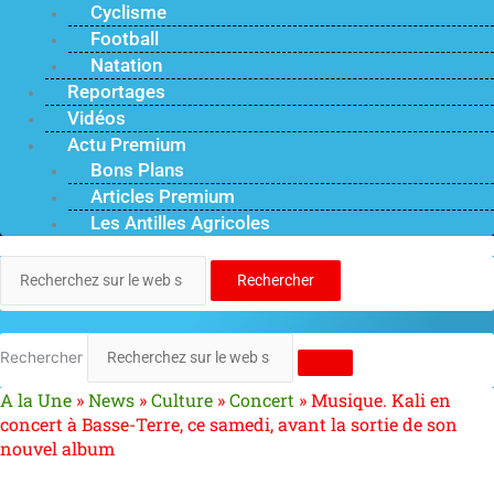
Cyclisme
Football
Natation
Reportages
Vidéos
Actu Premium
Bons Plans
Articles Premium
Les Antilles Agricoles
Rechercher
Rechercher
A la Une
»
News
»
Culture
»
Concert
»
Musique. Kali en
concert à Basse-Terre, ce samedi, avant la sortie de son
nouvel album