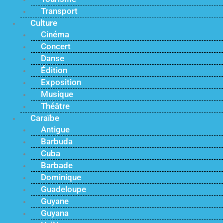
Transport
Culture
Cinéma
Concert
Danse
Édition
Exposition
Musique
Théâtre
Caraïbe
Antigue
Barbuda
Cuba
Barbade
Dominique
Guadeloupe
Guyane
Guyana