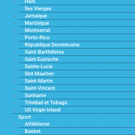
Haïti
Îles Vierges
Jamaïque
Martinique
Montserrat
Porto-Rico
République Dominicaine
Saint-Barthélemy
Saint Eustache
Sainte-Lucie
Sint Maarten
Saint-Martin
Saint-Vincent
Suriname
Trinidad et Tobago
US Virgin Island
Sport
Athlétisme
Basket