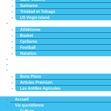
Suriname
Trinidad et Tobago
US Virgin Island
Sport
Athlétisme
Basket
Cyclisme
Football
Natation
Reportages
Vidéos
Actu Premium
Bons Plans
Articles Premium
Les Antilles Agricoles
Accueil
Vie quotidienne
Culture