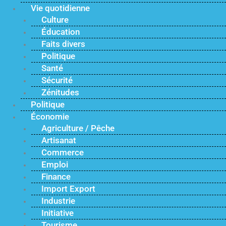
Vie quotidienne
Culture
Éducation
Faits divers
Politique
Santé
Sécurité
Zénitudes
Politique
Économie
Agriculture / Pêche
Artisanat
Commerce
Emploi
Finance
Import Export
Industrie
Initiative
Tourisme