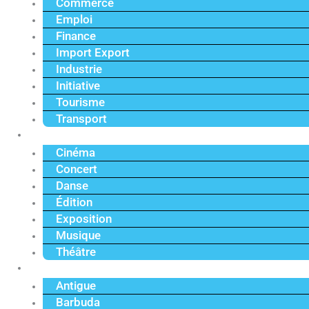
Commerce
Emploi
Finance
Import Export
Industrie
Initiative
Tourisme
Transport
Culture
Cinéma
Concert
Danse
Édition
Exposition
Musique
Théâtre
Caraïbe
Antigue
Barbuda