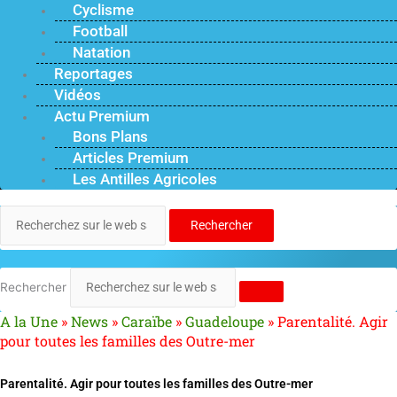
Cyclisme
Football
Natation
Reportages
Vidéos
Actu Premium
Bons Plans
Articles Premium
Les Antilles Agricoles
Rechercher
Rechercher
A la Une
»
News
»
Caraïbe
»
Guadeloupe
»
Parentalité. Agir
pour toutes les familles des Outre-mer
Parentalité. Agir pour toutes les familles des Outre-mer