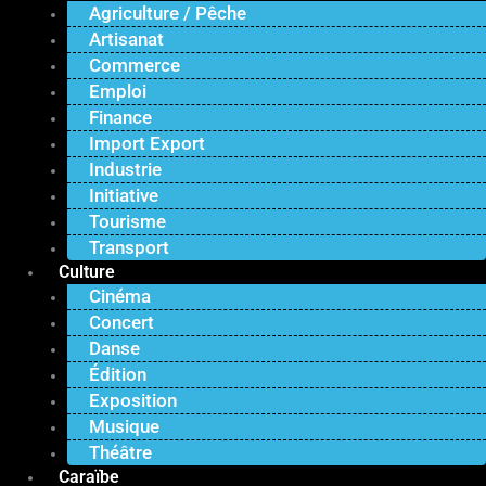
Agriculture / Pêche
Artisanat
Commerce
Emploi
Finance
Import Export
Industrie
Initiative
Tourisme
Transport
Culture
Cinéma
Concert
Danse
Édition
Exposition
Musique
Théâtre
Caraïbe