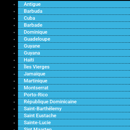
Antigue
Barbuda
Cuba
Barbade
Dominique
Guadeloupe
Guyane
Guyana
Haïti
Îles Vierges
Jamaïque
Martinique
Montserrat
Porto-Rico
République Dominicaine
Saint-Barthélemy
Saint Eustache
Sainte-Lucie
Sint Maarten