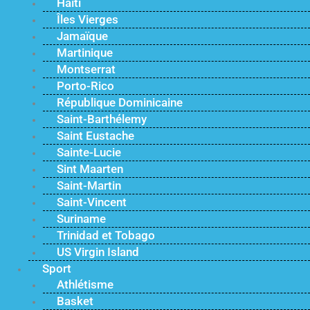
Haïti
Îles Vierges
Jamaïque
Martinique
Montserrat
Porto-Rico
République Dominicaine
Saint-Barthélemy
Saint Eustache
Sainte-Lucie
Sint Maarten
Saint-Martin
Saint-Vincent
Suriname
Trinidad et Tobago
US Virgin Island
Sport
Athlétisme
Basket