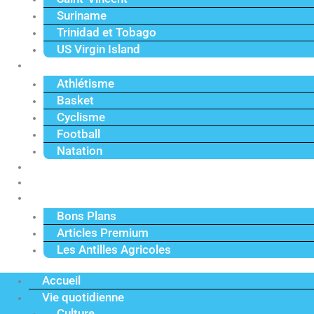
Suriname
Trinidad et Tobago
US Virgin Island
Sport
Athlétisme
Basket
Cyclisme
Football
Natation
Reportages
Vidéos
Actu Premium
Bons Plans
Articles Premium
Les Antilles Agricoles
Accueil
Vie quotidienne
Culture