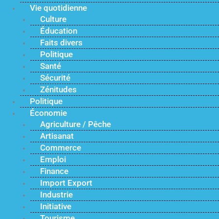
Vie quotidienne
Culture
Éducation
Faits divers
Politique
Santé
Sécurité
Zénitudes
Politique
Économie
Agriculture / Pêche
Artisanat
Commerce
Emploi
Finance
Import Export
Industrie
Initiative
Tourisme