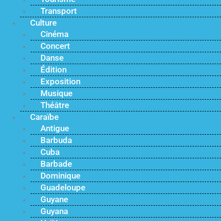
Transport
Culture
Cinéma
Concert
Danse
Édition
Exposition
Musique
Théâtre
Caraïbe
Antigue
Barbuda
Cuba
Barbade
Dominique
Guadeloupe
Guyane
Guyana