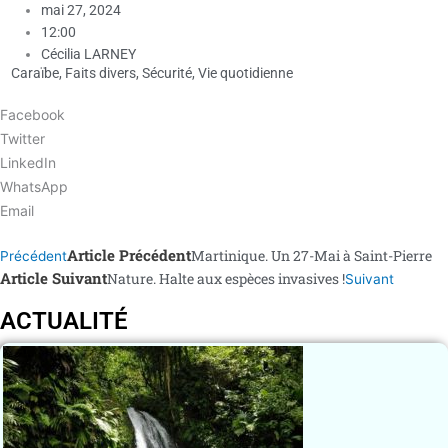
mai 27, 2024
12:00
Cécilia LARNEY
Caraïbe
,
Faits divers
,
Sécurité
,
Vie quotidienne
Facebook
Twitter
LinkedIn
WhatsApp
Email
Article Précédent
Martinique. Un 27-Mai à Saint-Pierre
Précédent
Article Suivant
Nature. Halte aux espèces invasives !
Suivant
ACTUALITÉ