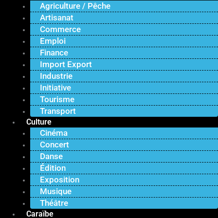
Agriculture / Pêche
Artisanat
Commerce
Emploi
Finance
Import Export
Industrie
Initiative
Tourisme
Transport
Culture
Cinéma
Concert
Danse
Édition
Exposition
Musique
Théâtre
Caraïbe