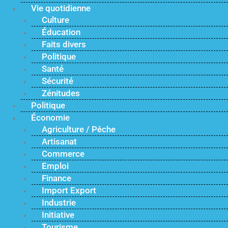
Vie quotidienne
Culture
Éducation
Faits divers
Politique
Santé
Sécurité
Zénitudes
Politique
Économie
Agriculture / Pêche
Artisanat
Commerce
Emploi
Finance
Import Export
Industrie
Initiative
Tourisme