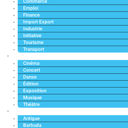
Commerce
Emploi
Finance
Import Export
Industrie
Initiative
Tourisme
Transport
Culture
Cinéma
Concert
Danse
Édition
Exposition
Musique
Théâtre
Caraïbe
Antigue
Barbuda