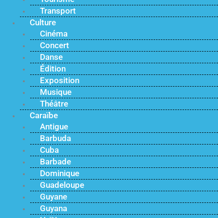
Transport
Culture
Cinéma
Concert
Danse
Édition
Exposition
Musique
Théâtre
Caraïbe
Antigue
Barbuda
Cuba
Barbade
Dominique
Guadeloupe
Guyane
Guyana