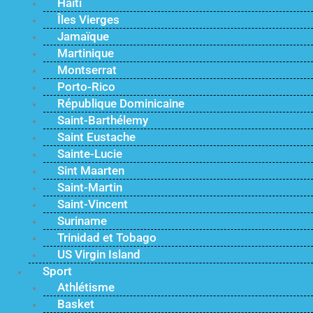
Haïti
Îles Vierges
Jamaïque
Martinique
Montserrat
Porto-Rico
République Dominicaine
Saint-Barthélemy
Saint Eustache
Sainte-Lucie
Sint Maarten
Saint-Martin
Saint-Vincent
Suriname
Trinidad et Tobago
US Virgin Island
Sport
Athlétisme
Basket