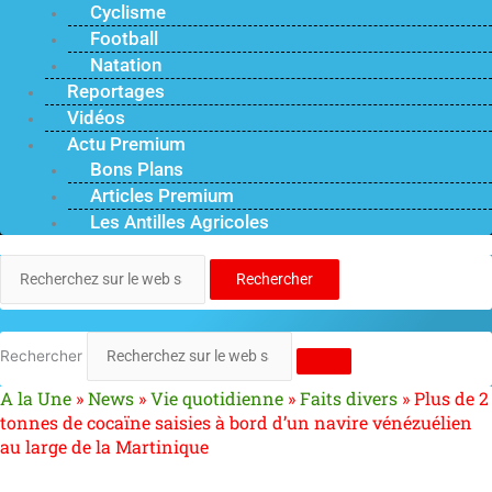
Cyclisme
Football
Natation
Reportages
Vidéos
Actu Premium
Bons Plans
Articles Premium
Les Antilles Agricoles
Rechercher
Rechercher
A la Une
»
News
»
Vie quotidienne
»
Faits divers
»
Plus de 2
tonnes de cocaïne saisies à bord d’un navire vénézuélien
au large de la Martinique