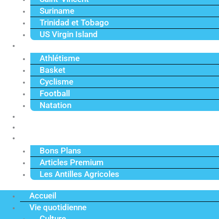
Suriname
Trinidad et Tobago
US Virgin Island
Sport
Athlétisme
Basket
Cyclisme
Football
Natation
Reportages
Vidéos
Actu Premium
Bons Plans
Articles Premium
Les Antilles Agricoles
Accueil
Vie quotidienne
Culture