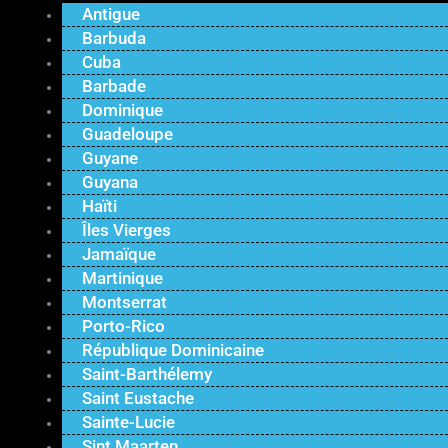
Antigue
Barbuda
Cuba
Barbade
Dominique
Guadeloupe
Guyane
Guyana
Haïti
Îles Vierges
Jamaïque
Martinique
Montserrat
Porto-Rico
République Dominicaine
Saint-Barthélemy
Saint Eustache
Sainte-Lucie
Sint Maarten