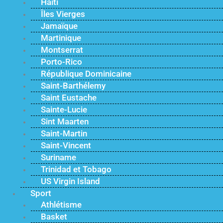
Haïti
Îles Vierges
Jamaïque
Martinique
Montserrat
Porto-Rico
République Dominicaine
Saint-Barthélemy
Saint Eustache
Sainte-Lucie
Sint Maarten
Saint-Martin
Saint-Vincent
Suriname
Trinidad et Tobago
US Virgin Island
Sport
Athlétisme
Basket