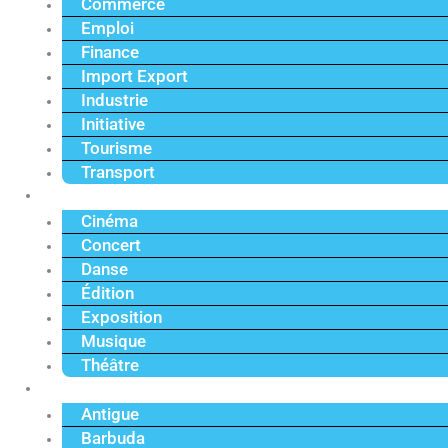
Commerce
Emploi
Finance
Import Export
Industrie
Initiative
Tourisme
Transport
Culture
Cinéma
Concert
Danse
Édition
Exposition
Musique
Théâtre
Caraïbe
Antigue
Barbuda