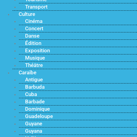
Transport
Culture
Cinéma
Concert
Danse
Édition
Exposition
Musique
Théâtre
Caraïbe
Antigue
Barbuda
Cuba
Barbade
Dominique
Guadeloupe
Guyane
Guyana