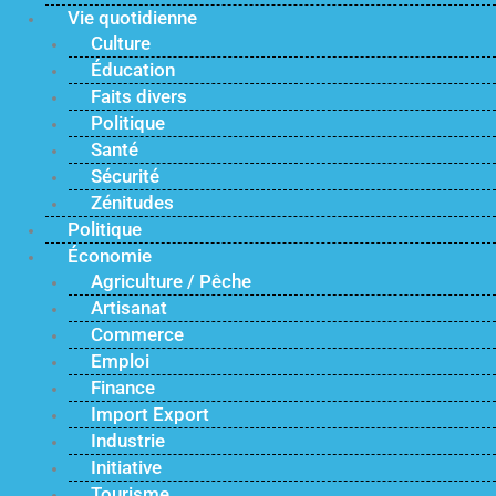
Vie quotidienne
Culture
Éducation
Faits divers
Politique
Santé
Sécurité
Zénitudes
Politique
Économie
Agriculture / Pêche
Artisanat
Commerce
Emploi
Finance
Import Export
Industrie
Initiative
Tourisme