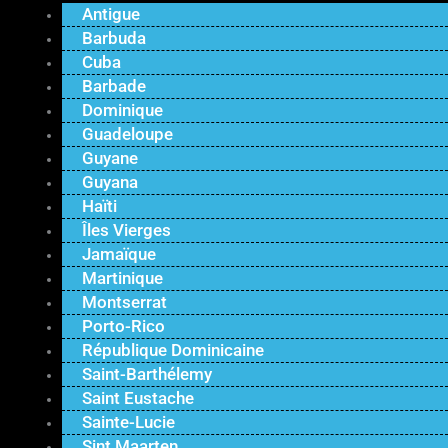
Antigue
Barbuda
Cuba
Barbade
Dominique
Guadeloupe
Guyane
Guyana
Haïti
Îles Vierges
Jamaïque
Martinique
Montserrat
Porto-Rico
République Dominicaine
Saint-Barthélemy
Saint Eustache
Sainte-Lucie
Sint Maarten