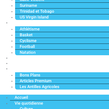
Suriname
Trinidad et Tobago
US Virgin Island
Sport
Athlétisme
Basket
Cyclisme
Football
Natation
Reportages
Vidéos
Actu Premium
Bons Plans
Articles Premium
Les Antilles Agricoles
Accueil
Vie quotidienne
Culture