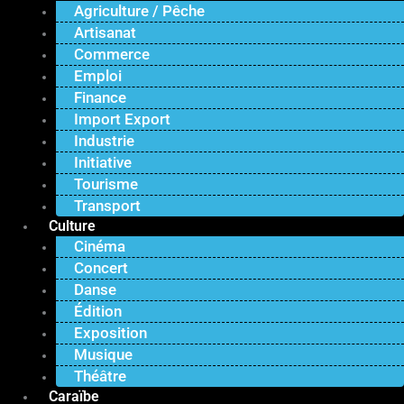
Agriculture / Pêche
Artisanat
Commerce
Emploi
Finance
Import Export
Industrie
Initiative
Tourisme
Transport
Culture
Cinéma
Concert
Danse
Édition
Exposition
Musique
Théâtre
Caraïbe