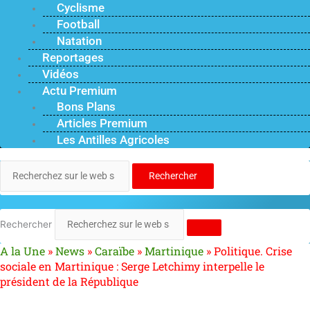
Cyclisme
Football
Natation
Reportages
Vidéos
Actu Premium
Bons Plans
Articles Premium
Les Antilles Agricoles
Rechercher
Rechercher
A la Une
»
News
»
Caraïbe
»
Martinique
»
Politique. Crise
sociale en Martinique : Serge Letchimy interpelle le
président de la République