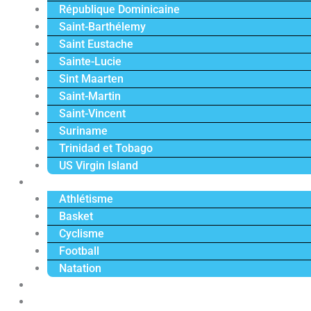
République Dominicaine
Saint-Barthélemy
Saint Eustache
Sainte-Lucie
Sint Maarten
Saint-Martin
Saint-Vincent
Suriname
Trinidad et Tobago
US Virgin Island
Sport
Athlétisme
Basket
Cyclisme
Football
Natation
Reportages
Vidéos