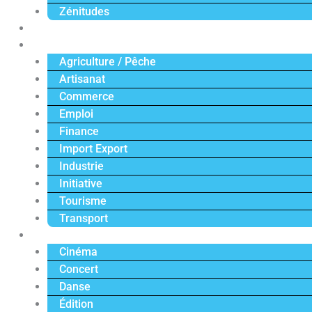
Zénitudes
Politique
Économie
Agriculture / Pêche
Artisanat
Commerce
Emploi
Finance
Import Export
Industrie
Initiative
Tourisme
Transport
Culture
Cinéma
Concert
Danse
Édition