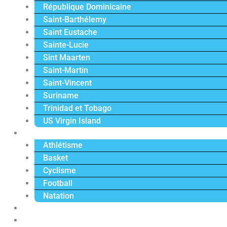
République Dominicaine
Saint-Barthélemy
Saint Eustache
Sainte-Lucie
Sint Maarten
Saint-Martin
Saint-Vincent
Suriname
Trinidad et Tobago
US Virgin Island
Sport
Athlétisme
Basket
Cyclisme
Football
Natation
Reportages
Vidéos