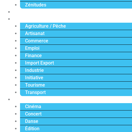
Zénitudes
Politique
Économie
Agriculture / Pêche
Artisanat
Commerce
Emploi
Finance
Import Export
Industrie
Initiative
Tourisme
Transport
Culture
Cinéma
Concert
Danse
Édition