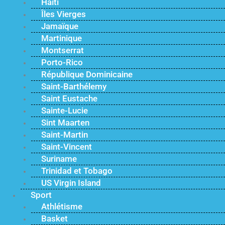
Haïti
Îles Vierges
Jamaïque
Martinique
Montserrat
Porto-Rico
République Dominicaine
Saint-Barthélemy
Saint Eustache
Sainte-Lucie
Sint Maarten
Saint-Martin
Saint-Vincent
Suriname
Trinidad et Tobago
US Virgin Island
Sport
Athlétisme
Basket