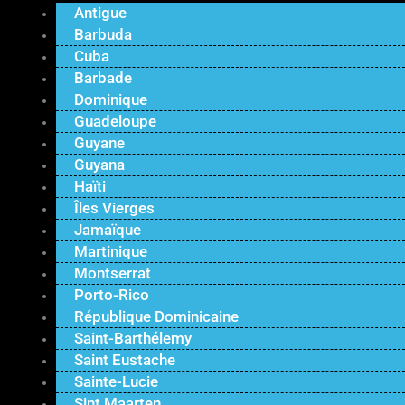
Antigue
Barbuda
Cuba
Barbade
Dominique
Guadeloupe
Guyane
Guyana
Haïti
Îles Vierges
Jamaïque
Martinique
Montserrat
Porto-Rico
République Dominicaine
Saint-Barthélemy
Saint Eustache
Sainte-Lucie
Sint Maarten