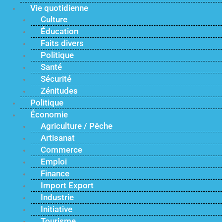
Vie quotidienne
Culture
Éducation
Faits divers
Politique
Santé
Sécurité
Zénitudes
Politique
Économie
Agriculture / Pêche
Artisanat
Commerce
Emploi
Finance
Import Export
Industrie
Initiative
Tourisme