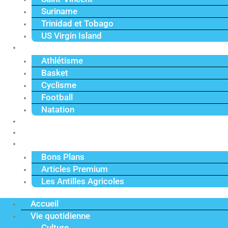
Suriname
Trinidad et Tobago
US Virgin Island
Sport
Athlétisme
Basket
Cyclisme
Football
Natation
Reportages
Vidéos
Actu Premium
Bons Plans
Articles Premium
Les Antilles Agricoles
Accueil
Vie quotidienne
Culture