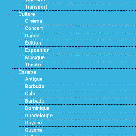
Transport
Culture
Cinéma
Concert
Danse
Édition
Exposition
Musique
Théâtre
Caraïbe
Antigue
Barbuda
Cuba
Barbade
Dominique
Guadeloupe
Guyane
Guyana