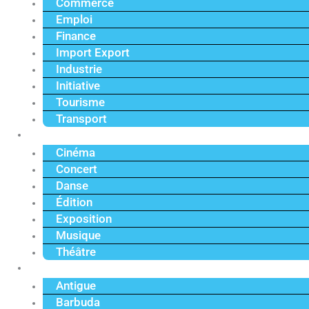
Commerce
Emploi
Finance
Import Export
Industrie
Initiative
Tourisme
Transport
Culture
Cinéma
Concert
Danse
Édition
Exposition
Musique
Théâtre
Caraïbe
Antigue
Barbuda