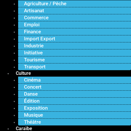
Agriculture / Pêche
Artisanat
Commerce
Emploi
Finance
Import Export
Industrie
Initiative
Tourisme
Transport
Culture
Cinéma
Concert
Danse
Édition
Exposition
Musique
Théâtre
Caraïbe