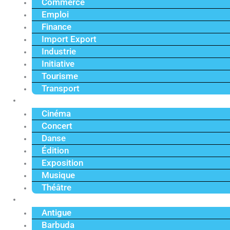
Commerce
Emploi
Finance
Import Export
Industrie
Initiative
Tourisme
Transport
Culture
Cinéma
Concert
Danse
Édition
Exposition
Musique
Théâtre
Caraïbe
Antigue
Barbuda