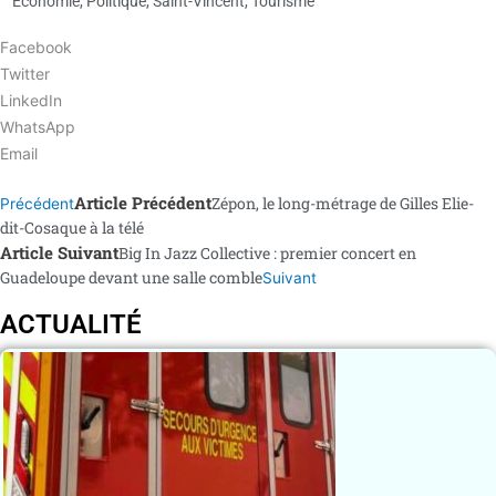
Économie
,
Politique
,
Saint-Vincent
,
Tourisme
Facebook
Twitter
LinkedIn
WhatsApp
Email
Article Précédent
Zépon, le long-métrage de Gilles Elie-
Précédent
dit-Cosaque à la télé
Article Suivant
Big In Jazz Collective : premier concert en
Guadeloupe devant une salle comble
Suivant
ACTUALITÉ