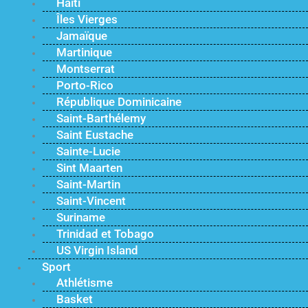
Haïti
Îles Vierges
Jamaïque
Martinique
Montserrat
Porto-Rico
République Dominicaine
Saint-Barthélemy
Saint Eustache
Sainte-Lucie
Sint Maarten
Saint-Martin
Saint-Vincent
Suriname
Trinidad et Tobago
US Virgin Island
Sport
Athlétisme
Basket