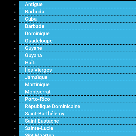
Antigue
Barbuda
Cuba
Barbade
Dominique
Guadeloupe
Guyane
Guyana
Haïti
Îles Vierges
Jamaïque
Martinique
Montserrat
Porto-Rico
République Dominicaine
Saint-Barthélemy
Saint Eustache
Sainte-Lucie
Sint Maarten