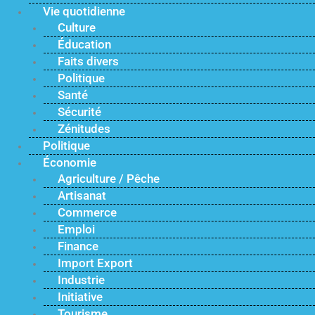
Vie quotidienne
Culture
Éducation
Faits divers
Politique
Santé
Sécurité
Zénitudes
Politique
Économie
Agriculture / Pêche
Artisanat
Commerce
Emploi
Finance
Import Export
Industrie
Initiative
Tourisme