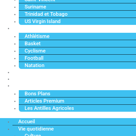
Suriname
Trinidad et Tobago
US Virgin Island
Sport
Athlétisme
Basket
Cyclisme
Football
Natation
Reportages
Vidéos
Actu Premium
Bons Plans
Articles Premium
Les Antilles Agricoles
Accueil
Vie quotidienne
Culture