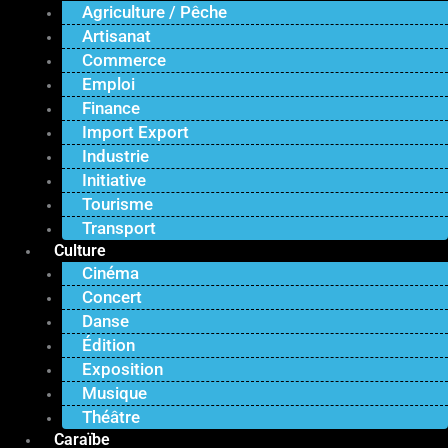
Agriculture / Pêche
Artisanat
Commerce
Emploi
Finance
Import Export
Industrie
Initiative
Tourisme
Transport
Culture
Cinéma
Concert
Danse
Édition
Exposition
Musique
Théâtre
Caraïbe