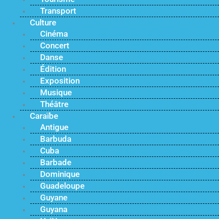
Transport
Culture
Cinéma
Concert
Danse
Édition
Exposition
Musique
Théâtre
Caraïbe
Antigue
Barbuda
Cuba
Barbade
Dominique
Guadeloupe
Guyane
Guyana