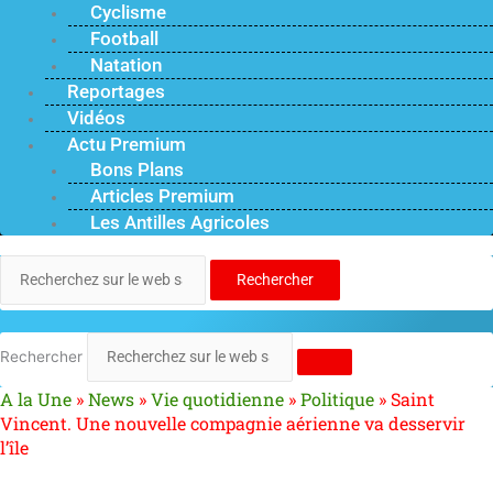
Cyclisme
Football
Natation
Reportages
Vidéos
Actu Premium
Bons Plans
Articles Premium
Les Antilles Agricoles
Rechercher
Rechercher
A la Une
»
News
»
Vie quotidienne
»
Politique
»
Saint
Vincent. Une nouvelle compagnie aérienne va desservir
l’île