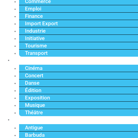
Commerce
Emploi
Finance
Import Export
Industrie
Initiative
Tourisme
Transport
Culture
Cinéma
Concert
Danse
Édition
Exposition
Musique
Théâtre
Caraïbe
Antigue
Barbuda