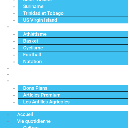
Suriname
Trinidad et Tobago
US Virgin Island
Sport
Athlétisme
Basket
Cyclisme
Football
Natation
Reportages
Vidéos
Actu Premium
Bons Plans
Articles Premium
Les Antilles Agricoles
Accueil
Vie quotidienne
Culture