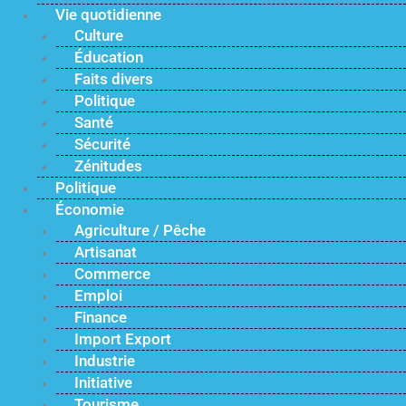
Vie quotidienne
Culture
Éducation
Faits divers
Politique
Santé
Sécurité
Zénitudes
Politique
Économie
Agriculture / Pêche
Artisanat
Commerce
Emploi
Finance
Import Export
Industrie
Initiative
Tourisme