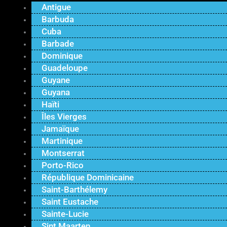
Antigue
Barbuda
Cuba
Barbade
Dominique
Guadeloupe
Guyane
Guyana
Haïti
Îles Vierges
Jamaïque
Martinique
Montserrat
Porto-Rico
République Dominicaine
Saint-Barthélemy
Saint Eustache
Sainte-Lucie
Sint Maarten