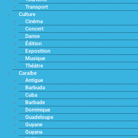
Transport
Culture
Cinéma
Concert
Danse
Édition
Exposition
Musique
Théâtre
Caraïbe
Antigue
Barbuda
Cuba
Barbade
Dominique
Guadeloupe
Guyane
Guyana