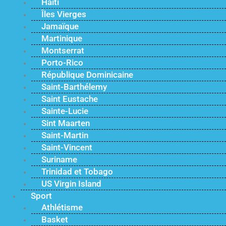
Haïti
Îles Vierges
Jamaïque
Martinique
Montserrat
Porto-Rico
République Dominicaine
Saint-Barthélemy
Saint Eustache
Sainte-Lucie
Sint Maarten
Saint-Martin
Saint-Vincent
Suriname
Trinidad et Tobago
US Virgin Island
Sport
Athlétisme
Basket