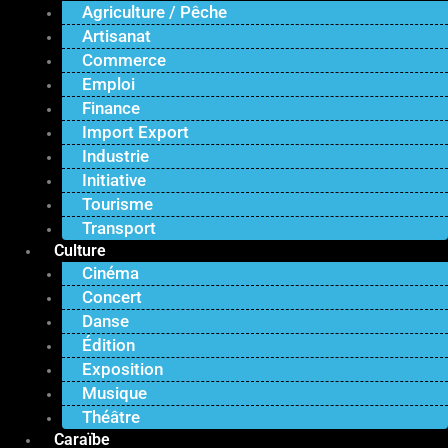
Agriculture / Pêche
Artisanat
Commerce
Emploi
Finance
Import Export
Industrie
Initiative
Tourisme
Transport
Culture
Cinéma
Concert
Danse
Édition
Exposition
Musique
Théâtre
Caraïbe