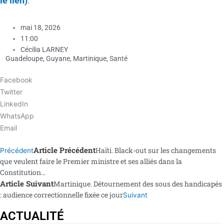
le lien)
.
mai 18, 2026
11:00
Cécilia LARNEY
Guadeloupe
,
Guyane
,
Martinique
,
Santé
Facebook
Twitter
LinkedIn
WhatsApp
Email
Article Précédent
Haïti. Black-out sur les changements
Précédent
que veulent faire le Premier ministre et ses alliés dans la
Constitution…
Article Suivant
Martinique. Détournement des sous des handicapés
: audience correctionnelle fixée ce jour
Suivant
ACTUALITÉ