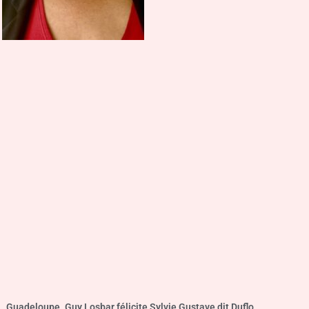
Guadeloupe. Guy Losbar félicite Sylvie Gustave dit Duflo