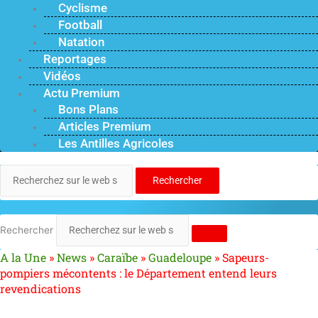
Cyclisme
Football
Natation
Reportages
Vidéos
Actu Premium
Bons Plans
Articles Premium
Les Antilles Agricoles
Rechercher
Rechercher
A la Une
»
News
»
Caraïbe
»
Guadeloupe
»
Sapeurs-
pompiers mécontents : le Département entend leurs
revendications