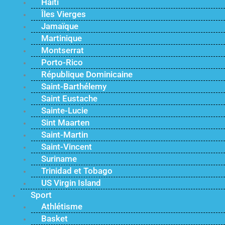
Haïti
Îles Vierges
Jamaïque
Martinique
Montserrat
Porto-Rico
République Dominicaine
Saint-Barthélemy
Saint Eustache
Sainte-Lucie
Sint Maarten
Saint-Martin
Saint-Vincent
Suriname
Trinidad et Tobago
US Virgin Island
Sport
Athlétisme
Basket