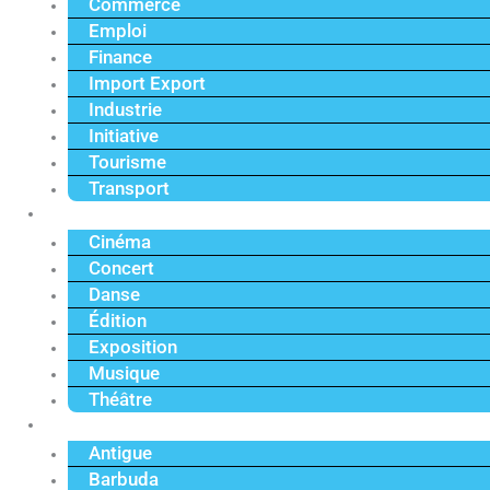
Commerce
Emploi
Finance
Import Export
Industrie
Initiative
Tourisme
Transport
Culture
Cinéma
Concert
Danse
Édition
Exposition
Musique
Théâtre
Caraïbe
Antigue
Barbuda