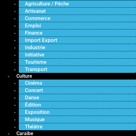
Agriculture / Pêche
Artisanat
Commerce
Emploi
Finance
Import Export
Industrie
Initiative
Tourisme
Transport
Culture
Cinéma
Concert
Danse
Édition
Exposition
Musique
Théâtre
Caraïbe