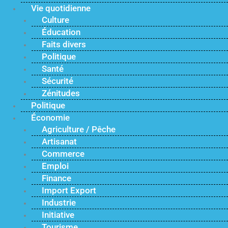
Vie quotidienne
Culture
Éducation
Faits divers
Politique
Santé
Sécurité
Zénitudes
Politique
Économie
Agriculture / Pêche
Artisanat
Commerce
Emploi
Finance
Import Export
Industrie
Initiative
Tourisme