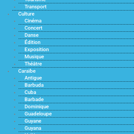
Transport
Culture
Cinéma
Concert
Danse
Édition
Exposition
Musique
Théâtre
Caraïbe
Antigue
Barbuda
Cuba
Barbade
Dominique
Guadeloupe
Guyane
Guyana