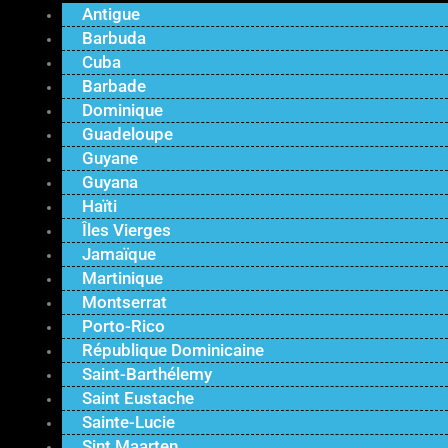
Antigue
Barbuda
Cuba
Barbade
Dominique
Guadeloupe
Guyane
Guyana
Haïti
Îles Vierges
Jamaïque
Martinique
Montserrat
Porto-Rico
République Dominicaine
Saint-Barthélemy
Saint Eustache
Sainte-Lucie
Sint Maarten