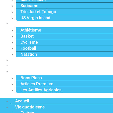
Suriname
Trinidad et Tobago
US Virgin Island
Sport
Athlétisme
Basket
Cyclisme
Football
Natation
Reportages
Vidéos
Actu Premium
Bons Plans
Articles Premium
Les Antilles Agricoles
Accueil
Vie quotidienne
Culture