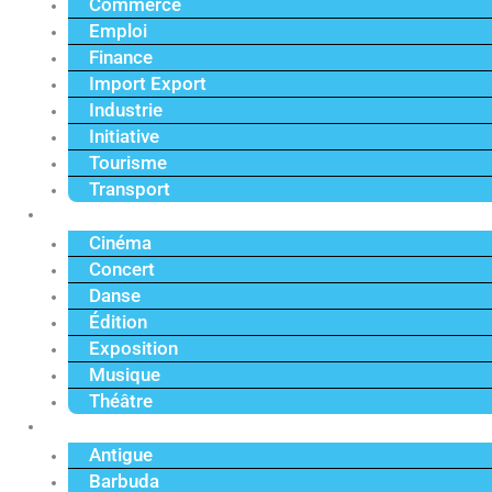
Commerce
Emploi
Finance
Import Export
Industrie
Initiative
Tourisme
Transport
Culture
Cinéma
Concert
Danse
Édition
Exposition
Musique
Théâtre
Caraïbe
Antigue
Barbuda