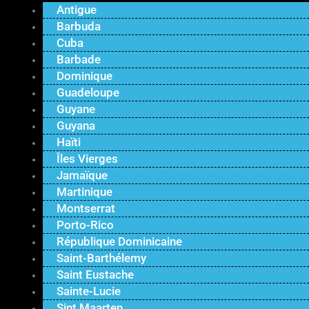
Antigue
Barbuda
Cuba
Barbade
Dominique
Guadeloupe
Guyane
Guyana
Haïti
Îles Vierges
Jamaïque
Martinique
Montserrat
Porto-Rico
République Dominicaine
Saint-Barthélemy
Saint Eustache
Sainte-Lucie
Sint Maarten