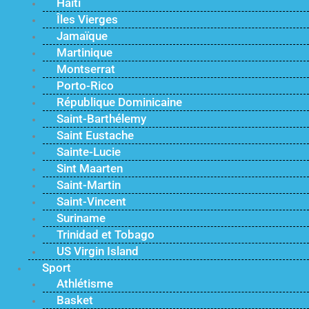
Haïti
Îles Vierges
Jamaïque
Martinique
Montserrat
Porto-Rico
République Dominicaine
Saint-Barthélemy
Saint Eustache
Sainte-Lucie
Sint Maarten
Saint-Martin
Saint-Vincent
Suriname
Trinidad et Tobago
US Virgin Island
Sport
Athlétisme
Basket