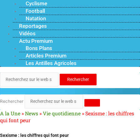
Cyclisme
Football
Natation
Reportages
Vidéos
Actu Premium
Bons Plans
Articles Premium
Les Antilles Agricoles
Rechercher
Rechercher
A la Une
»
News
»
Vie quotidienne
»
Sexisme : les chiffres
qui font peur
Sexisme : les chiffres qui font peur