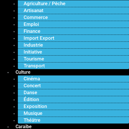
Agriculture / Pêche
Artisanat
Commerce
Emploi
Finance
Import Export
Industrie
Initiative
Tourisme
Transport
Culture
Cinéma
Concert
Danse
Édition
Exposition
Musique
Théâtre
Caraïbe