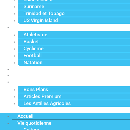
Suriname
Trinidad et Tobago
US Virgin Island
Sport
Athlétisme
Basket
Cyclisme
Football
Natation
Reportages
Vidéos
Actu Premium
Bons Plans
Articles Premium
Les Antilles Agricoles
Accueil
Vie quotidienne
Culture