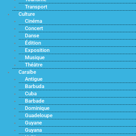
Transport
Culture
Cinéma
Concert
Danse
Édition
Exposition
Musique
Théâtre
Caraïbe
Antigue
Barbuda
Cuba
Barbade
Dominique
Guadeloupe
Guyane
Guyana