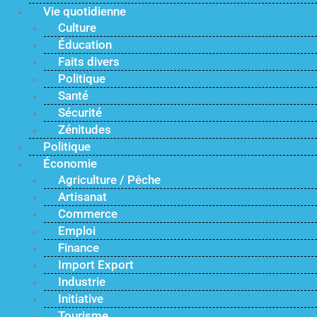
Vie quotidienne
Culture
Éducation
Faits divers
Politique
Santé
Sécurité
Zénitudes
Politique
Économie
Agriculture / Pêche
Artisanat
Commerce
Emploi
Finance
Import Export
Industrie
Initiative
Tourisme