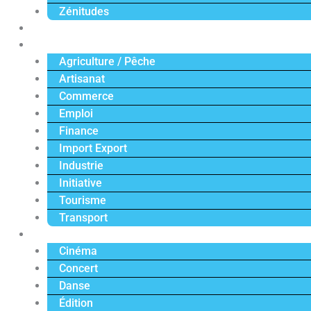
Zénitudes
Politique
Économie
Agriculture / Pêche
Artisanat
Commerce
Emploi
Finance
Import Export
Industrie
Initiative
Tourisme
Transport
Culture
Cinéma
Concert
Danse
Édition