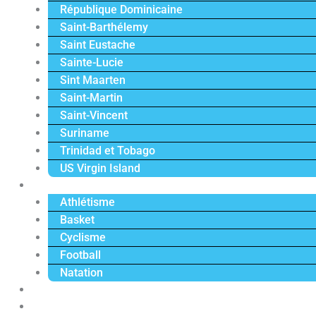
République Dominicaine
Saint-Barthélemy
Saint Eustache
Sainte-Lucie
Sint Maarten
Saint-Martin
Saint-Vincent
Suriname
Trinidad et Tobago
US Virgin Island
Sport
Athlétisme
Basket
Cyclisme
Football
Natation
Reportages
Vidéos