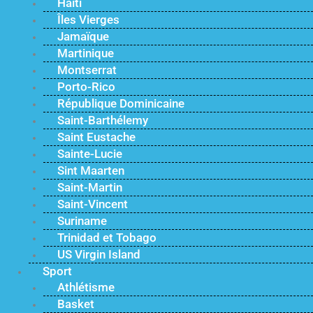
Haïti
Îles Vierges
Jamaïque
Martinique
Montserrat
Porto-Rico
République Dominicaine
Saint-Barthélemy
Saint Eustache
Sainte-Lucie
Sint Maarten
Saint-Martin
Saint-Vincent
Suriname
Trinidad et Tobago
US Virgin Island
Sport
Athlétisme
Basket