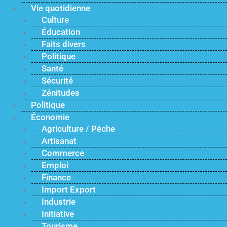
Vie quotidienne
Culture
Éducation
Faits divers
Politique
Santé
Sécurité
Zénitudes
Politique
Économie
Agriculture / Pêche
Artisanat
Commerce
Emploi
Finance
Import Export
Industrie
Initiative
Tourisme