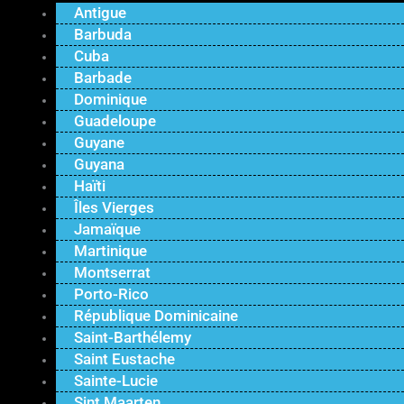
Antigue
Barbuda
Cuba
Barbade
Dominique
Guadeloupe
Guyane
Guyana
Haïti
Îles Vierges
Jamaïque
Martinique
Montserrat
Porto-Rico
République Dominicaine
Saint-Barthélemy
Saint Eustache
Sainte-Lucie
Sint Maarten