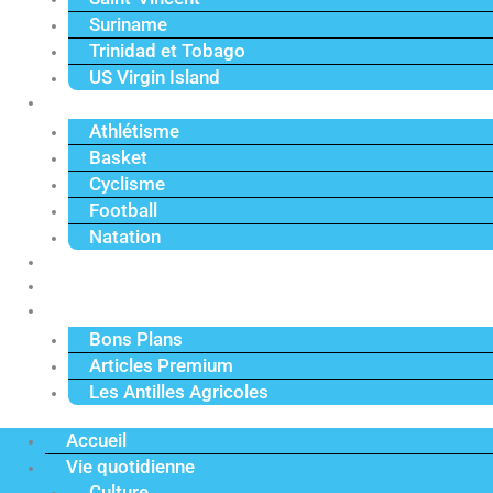
Suriname
Trinidad et Tobago
US Virgin Island
Sport
Athlétisme
Basket
Cyclisme
Football
Natation
Reportages
Vidéos
Actu Premium
Bons Plans
Articles Premium
Les Antilles Agricoles
Accueil
Vie quotidienne
Culture