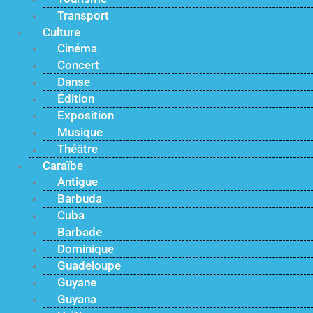
Transport
Culture
Cinéma
Concert
Danse
Édition
Exposition
Musique
Théâtre
Caraïbe
Antigue
Barbuda
Cuba
Barbade
Dominique
Guadeloupe
Guyane
Guyana