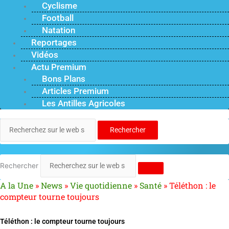
Cyclisme
Football
Natation
Reportages
Vidéos
Actu Premium
Bons Plans
Articles Premium
Les Antilles Agricoles
Rechercher
Rechercher
A la Une
»
News
»
Vie quotidienne
»
Santé
»
Téléthon : le
compteur tourne toujours
Téléthon : le compteur tourne toujours