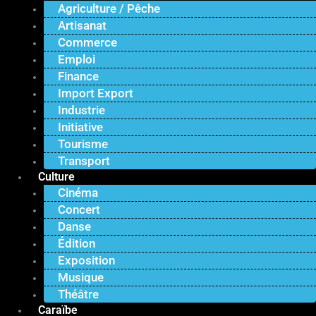
Agriculture / Pêche
Artisanat
Commerce
Emploi
Finance
Import Export
Industrie
Initiative
Tourisme
Transport
Culture
Cinéma
Concert
Danse
Édition
Exposition
Musique
Théâtre
Caraïbe