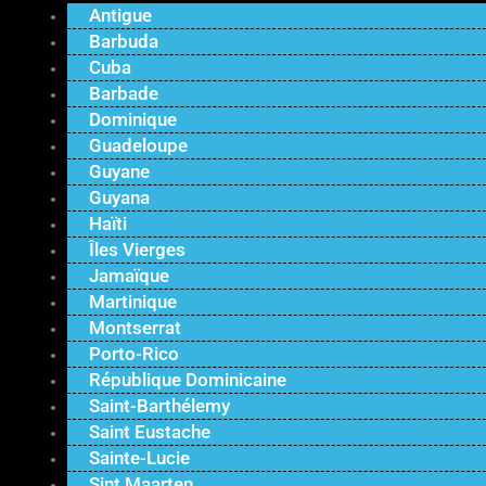
Antigue
Barbuda
Cuba
Barbade
Dominique
Guadeloupe
Guyane
Guyana
Haïti
Îles Vierges
Jamaïque
Martinique
Montserrat
Porto-Rico
République Dominicaine
Saint-Barthélemy
Saint Eustache
Sainte-Lucie
Sint Maarten