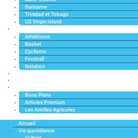
Suriname
Trinidad et Tobago
US Virgin Island
Sport
Athlétisme
Basket
Cyclisme
Football
Natation
Reportages
Vidéos
Actu Premium
Bons Plans
Articles Premium
Les Antilles Agricoles
Accueil
Vie quotidienne
Culture