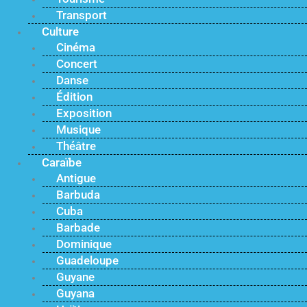
Transport
Culture
Cinéma
Concert
Danse
Édition
Exposition
Musique
Théâtre
Caraïbe
Antigue
Barbuda
Cuba
Barbade
Dominique
Guadeloupe
Guyane
Guyana