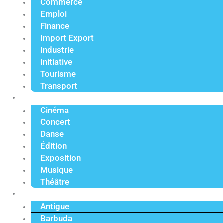
Commerce
Emploi
Finance
Import Export
Industrie
Initiative
Tourisme
Transport
Culture
Cinéma
Concert
Danse
Édition
Exposition
Musique
Théâtre
Caraïbe
Antigue
Barbuda