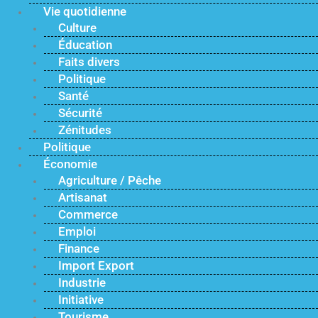
Vie quotidienne
Culture
Éducation
Faits divers
Politique
Santé
Sécurité
Zénitudes
Politique
Économie
Agriculture / Pêche
Artisanat
Commerce
Emploi
Finance
Import Export
Industrie
Initiative
Tourisme