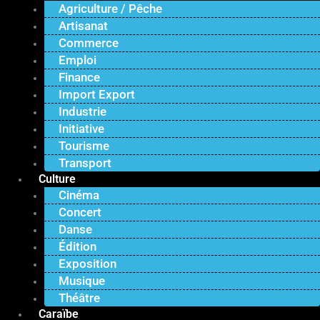
Agriculture / Pêche
Artisanat
Commerce
Emploi
Finance
Import Export
Industrie
Initiative
Tourisme
Transport
Culture
Cinéma
Concert
Danse
Édition
Exposition
Musique
Théâtre
Caraïbe