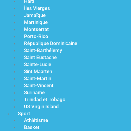
Haïti
Îles Vierges
Jamaïque
Martinique
Montserrat
Porto-Rico
République Dominicaine
Saint-Barthélemy
Saint Eustache
Sainte-Lucie
Sint Maarten
Saint-Martin
Saint-Vincent
Suriname
Trinidad et Tobago
US Virgin Island
Sport
Athlétisme
Basket