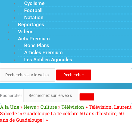
Cyclisme
Football
Natation
Reportages
Vidéos
Actu Premium
Bons Plans
Articles Premium
Les Antilles Agricoles
Rechercher
Rechercher
A la Une
»
News
»
Culture
»
Télévision
»
Télévision. Laurent
Salcède : « Guadeloupe La 1e célèbre 60 ans d’histoire, 60
ans de Guadeloupe ! »