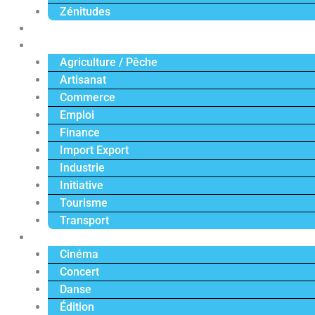
Zénitudes
Politique
Économie
Agriculture / Pêche
Artisanat
Commerce
Emploi
Finance
Import Export
Industrie
Initiative
Tourisme
Transport
Culture
Cinéma
Concert
Danse
Édition