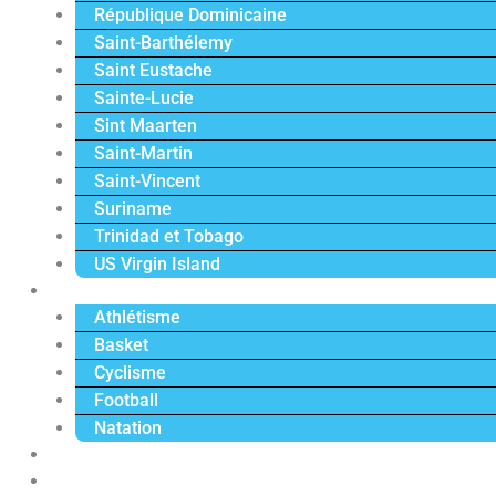
République Dominicaine
Saint-Barthélemy
Saint Eustache
Sainte-Lucie
Sint Maarten
Saint-Martin
Saint-Vincent
Suriname
Trinidad et Tobago
US Virgin Island
Sport
Athlétisme
Basket
Cyclisme
Football
Natation
Reportages
Vidéos