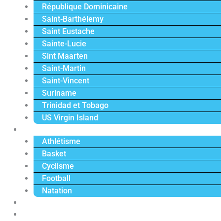
République Dominicaine
Saint-Barthélemy
Saint Eustache
Sainte-Lucie
Sint Maarten
Saint-Martin
Saint-Vincent
Suriname
Trinidad et Tobago
US Virgin Island
Sport
Athlétisme
Basket
Cyclisme
Football
Natation
Reportages
Vidéos