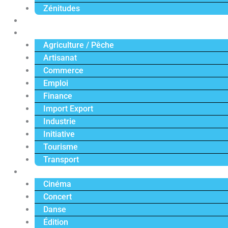
Zénitudes
Politique
Économie
Agriculture / Pêche
Artisanat
Commerce
Emploi
Finance
Import Export
Industrie
Initiative
Tourisme
Transport
Culture
Cinéma
Concert
Danse
Édition