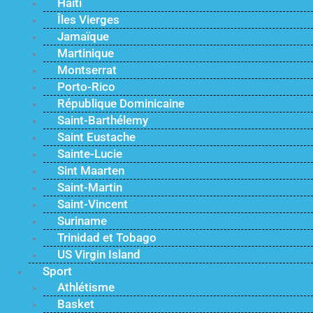
Haïti
Îles Vierges
Jamaïque
Martinique
Montserrat
Porto-Rico
République Dominicaine
Saint-Barthélemy
Saint Eustache
Sainte-Lucie
Sint Maarten
Saint-Martin
Saint-Vincent
Suriname
Trinidad et Tobago
US Virgin Island
Sport
Athlétisme
Basket