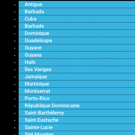
Antigue
Barbuda
Cuba
Barbade
Dominique
Guadeloupe
Guyane
Guyana
Haïti
Îles Vierges
Jamaïque
Martinique
Montserrat
Porto-Rico
République Dominicaine
Saint-Barthélemy
Saint Eustache
Sainte-Lucie
Sint Maarten