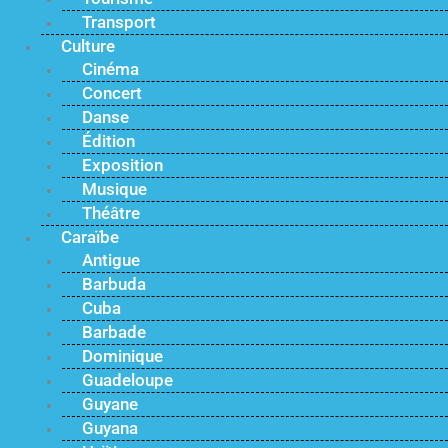
Transport
Culture
Cinéma
Concert
Danse
Édition
Exposition
Musique
Théâtre
Caraïbe
Antigue
Barbuda
Cuba
Barbade
Dominique
Guadeloupe
Guyane
Guyana