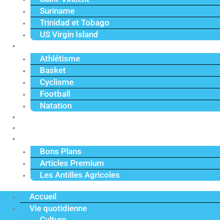
Suriname
Trinidad et Tobago
US Virgin Island
Sport
Athlétisme
Basket
Cyclisme
Football
Natation
Reportages
Vidéos
Actu Premium
Bons Plans
Articles Premium
Les Antilles Agricoles
Accueil
Vie quotidienne
Culture