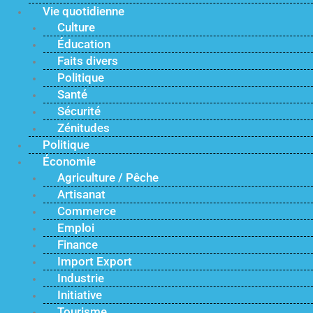
Vie quotidienne
Culture
Éducation
Faits divers
Politique
Santé
Sécurité
Zénitudes
Politique
Économie
Agriculture / Pêche
Artisanat
Commerce
Emploi
Finance
Import Export
Industrie
Initiative
Tourisme