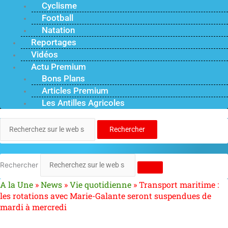
Cyclisme
Football
Natation
Reportages
Vidéos
Actu Premium
Bons Plans
Articles Premium
Les Antilles Agricoles
Rechercher
Rechercher
A la Une
»
News
»
Vie quotidienne
»
Transport maritime :
les rotations avec Marie-Galante seront suspendues de
mardi à mercredi