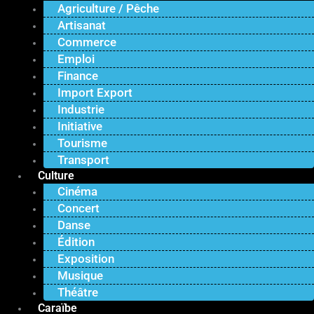
Agriculture / Pêche
Artisanat
Commerce
Emploi
Finance
Import Export
Industrie
Initiative
Tourisme
Transport
Culture
Cinéma
Concert
Danse
Édition
Exposition
Musique
Théâtre
Caraïbe