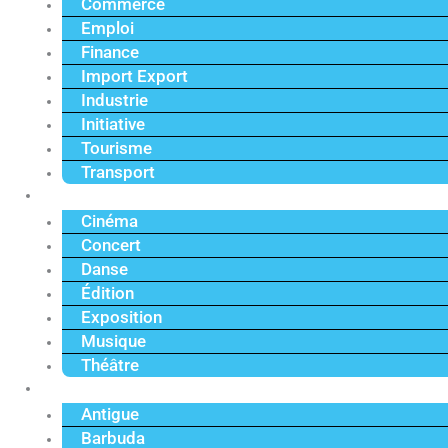
Commerce
Emploi
Finance
Import Export
Industrie
Initiative
Tourisme
Transport
Culture
Cinéma
Concert
Danse
Édition
Exposition
Musique
Théâtre
Caraïbe
Antigue
Barbuda