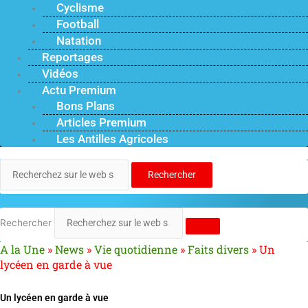
Cyclisme
Football
Natation
Reportages
Vidéos
Actu Premium
Bons Plans
Articles Premium
Les Antilles Agricoles
Rechercher
Rechercher
A la Une
»
News
»
Vie quotidienne
»
Faits divers
»
Un
lycéen en garde à vue
Un lycéen en garde à vue