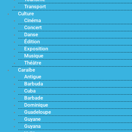
Transport
Culture
Cinéma
Concert
Danse
Édition
Exposition
Musique
Théâtre
Caraïbe
Antigue
Barbuda
Cuba
Barbade
Dominique
Guadeloupe
Guyane
Guyana