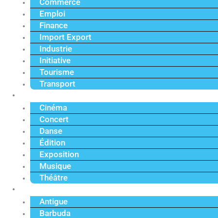
Commerce
Emploi
Finance
Import Export
Industrie
Initiative
Tourisme
Transport
Culture
Cinéma
Concert
Danse
Édition
Exposition
Musique
Théâtre
Caraïbe
Antigue
Barbuda