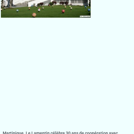
Martinique. Le Lamentin célèbre 30 ans de coopération avec