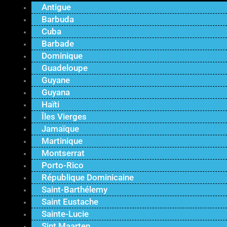
Antigue
Barbuda
Cuba
Barbade
Dominique
Guadeloupe
Guyane
Guyana
Haïti
Îles Vierges
Jamaïque
Martinique
Montserrat
Porto-Rico
République Dominicaine
Saint-Barthélemy
Saint Eustache
Sainte-Lucie
Sint Maarten