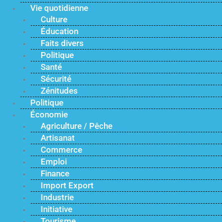
Vie quotidienne
Culture
Éducation
Faits divers
Politique
Santé
Sécurité
Zénitudes
Politique
Économie
Agriculture / Pêche
Artisanat
Commerce
Emploi
Finance
Import Export
Industrie
Initiative
Tourisme