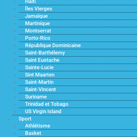
Haïti
Îles Vierges
Jamaïque
Martinique
Montserrat
Porto-Rico
République Dominicaine
Saint-Barthélemy
Saint Eustache
Sainte-Lucie
Sint Maarten
Saint-Martin
Saint-Vincent
Suriname
Trinidad et Tobago
US Virgin Island
Sport
Athlétisme
Basket