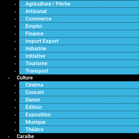
Agriculture / Pêche
Artisanat
Commerce
Emploi
Finance
Import Export
Industrie
Initiative
Tourisme
Transport
Culture
Cinéma
Concert
Danse
Édition
Exposition
Musique
Théâtre
Caraïbe