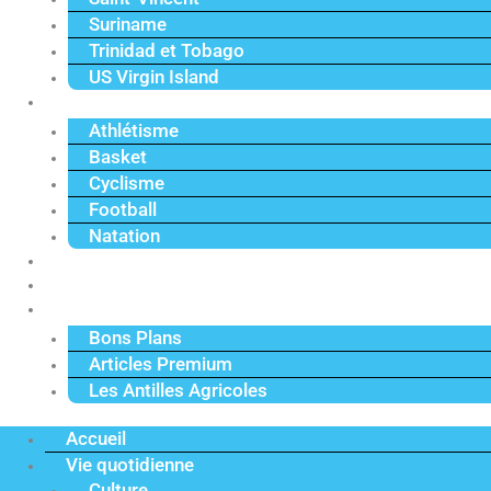
Suriname
Trinidad et Tobago
US Virgin Island
Sport
Athlétisme
Basket
Cyclisme
Football
Natation
Reportages
Vidéos
Actu Premium
Bons Plans
Articles Premium
Les Antilles Agricoles
Accueil
Vie quotidienne
Culture