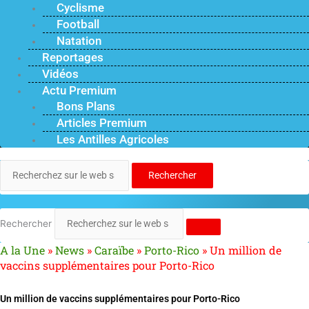
Cyclisme
Football
Natation
Reportages
Vidéos
Actu Premium
Bons Plans
Articles Premium
Les Antilles Agricoles
Rechercher
Rechercher
A la Une
»
News
»
Caraïbe
»
Porto-Rico
»
Un million de
vaccins supplémentaires pour Porto-Rico
Un million de vaccins supplémentaires pour Porto-Rico