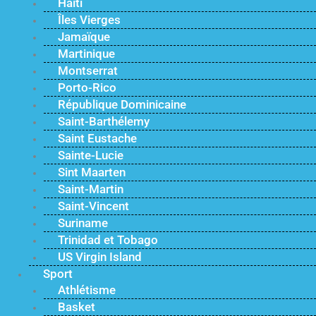
Haïti
Îles Vierges
Jamaïque
Martinique
Montserrat
Porto-Rico
République Dominicaine
Saint-Barthélemy
Saint Eustache
Sainte-Lucie
Sint Maarten
Saint-Martin
Saint-Vincent
Suriname
Trinidad et Tobago
US Virgin Island
Sport
Athlétisme
Basket