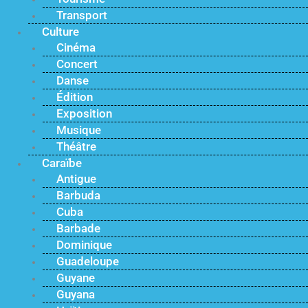
Transport
Culture
Cinéma
Concert
Danse
Édition
Exposition
Musique
Théâtre
Caraïbe
Antigue
Barbuda
Cuba
Barbade
Dominique
Guadeloupe
Guyane
Guyana