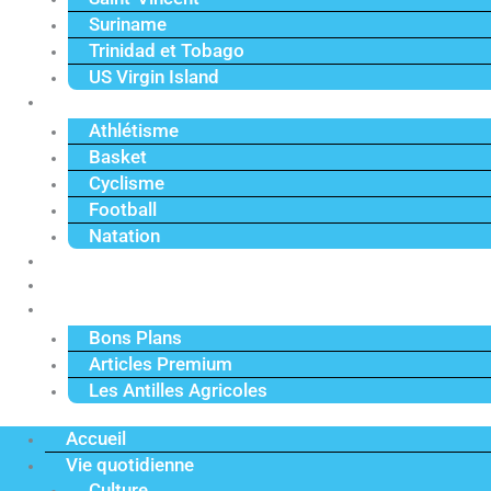
Suriname
Trinidad et Tobago
US Virgin Island
Sport
Athlétisme
Basket
Cyclisme
Football
Natation
Reportages
Vidéos
Actu Premium
Bons Plans
Articles Premium
Les Antilles Agricoles
Accueil
Vie quotidienne
Culture