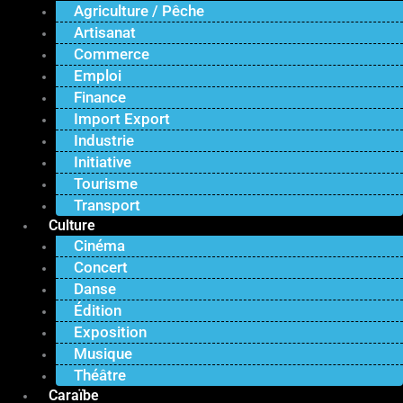
Agriculture / Pêche
Artisanat
Commerce
Emploi
Finance
Import Export
Industrie
Initiative
Tourisme
Transport
Culture
Cinéma
Concert
Danse
Édition
Exposition
Musique
Théâtre
Caraïbe