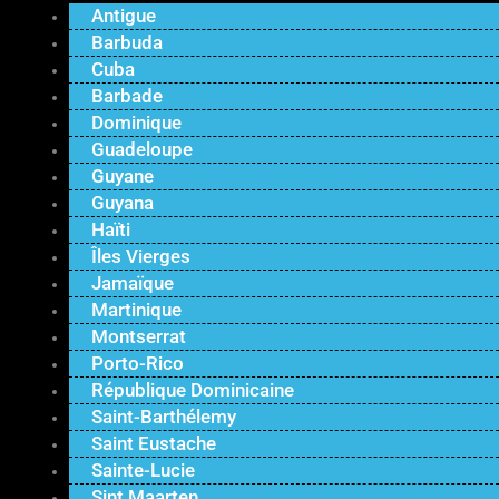
Antigue
Barbuda
Cuba
Barbade
Dominique
Guadeloupe
Guyane
Guyana
Haïti
Îles Vierges
Jamaïque
Martinique
Montserrat
Porto-Rico
République Dominicaine
Saint-Barthélemy
Saint Eustache
Sainte-Lucie
Sint Maarten