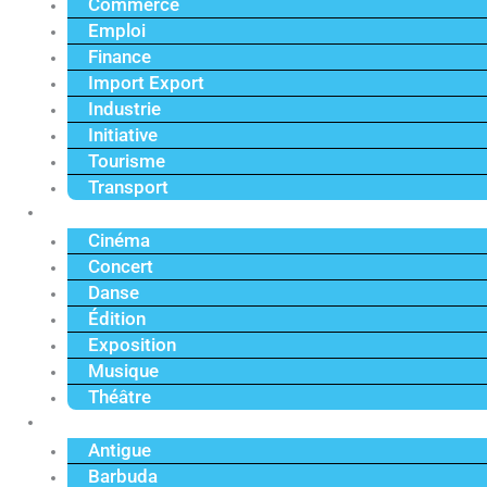
Commerce
Emploi
Finance
Import Export
Industrie
Initiative
Tourisme
Transport
Culture
Cinéma
Concert
Danse
Édition
Exposition
Musique
Théâtre
Caraïbe
Antigue
Barbuda