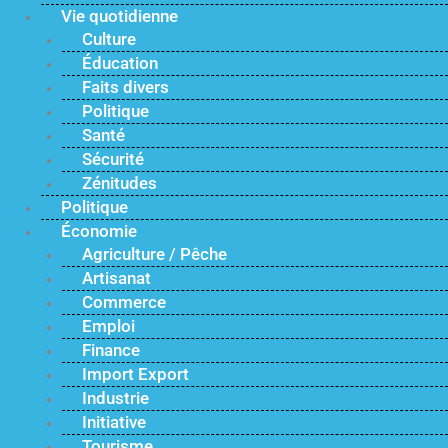
Vie quotidienne
Culture
Éducation
Faits divers
Politique
Santé
Sécurité
Zénitudes
Politique
Économie
Agriculture / Pêche
Artisanat
Commerce
Emploi
Finance
Import Export
Industrie
Initiative
Tourisme