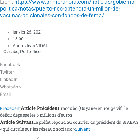
Lien :
https://www.primerahora.com/noticias/gobierno-
politica/notas/puerto-rico-obtendra-un-millon-de-
vacunas-adicionales-con-fondos-de-fema/
janvier 26, 2021
13:00
André-Jean VIDAL
Caraïbe
,
Porto-Rico
Facebook
Twitter
LinkedIn
WhatsApp
Email
Article Précédent
Iracoubo (Guyane) en rouge vif : le
Précédent
déficit dépasse les 5 millions d’euros
Article Suivant
Le préfet répond au courrier du président du SIAEAG
« qui circule sur les réseaux sociaux »
Suivant