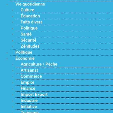
Vie quotidienne
Culture
Éducation
Faits divers
Politique
Santé
Sécurité
Zénitudes
Politique
Économie
Agriculture / Pêche
Artisanat
Commerce
Emploi
Finance
Import Export
Industrie
Initiative
Tourisme