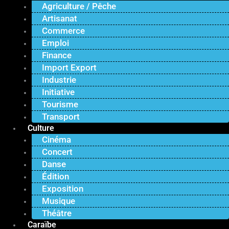
Agriculture / Pêche
Artisanat
Commerce
Emploi
Finance
Import Export
Industrie
Initiative
Tourisme
Transport
Culture
Cinéma
Concert
Danse
Édition
Exposition
Musique
Théâtre
Caraïbe