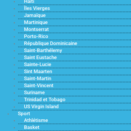
Haïti
Îles Vierges
Jamaïque
Martinique
Montserrat
Porto-Rico
République Dominicaine
Saint-Barthélemy
Saint Eustache
Sainte-Lucie
Sint Maarten
Saint-Martin
Saint-Vincent
Suriname
Trinidad et Tobago
US Virgin Island
Sport
Athlétisme
Basket