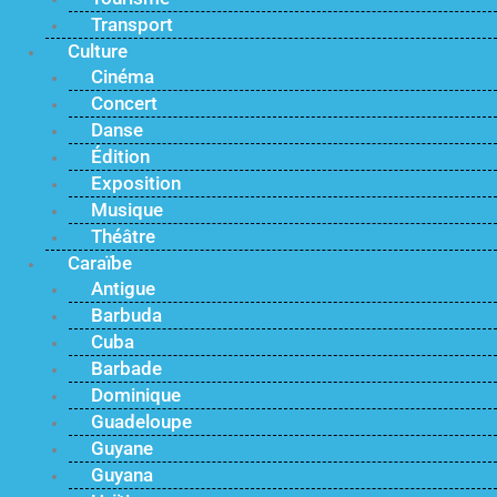
Transport
Culture
Cinéma
Concert
Danse
Édition
Exposition
Musique
Théâtre
Caraïbe
Antigue
Barbuda
Cuba
Barbade
Dominique
Guadeloupe
Guyane
Guyana