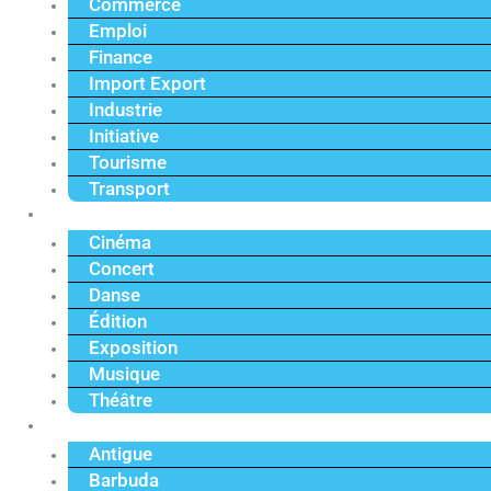
Commerce
Emploi
Finance
Import Export
Industrie
Initiative
Tourisme
Transport
Culture
Cinéma
Concert
Danse
Édition
Exposition
Musique
Théâtre
Caraïbe
Antigue
Barbuda