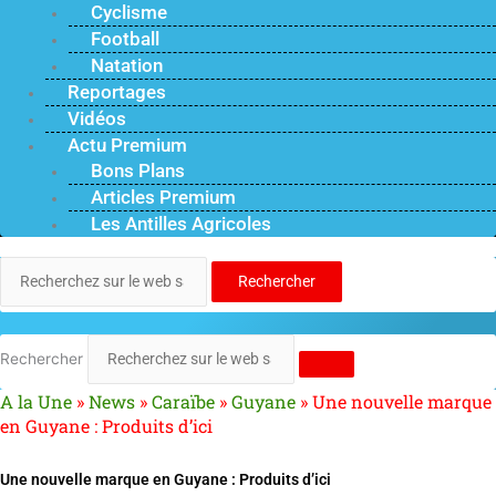
Cyclisme
Football
Natation
Reportages
Vidéos
Actu Premium
Bons Plans
Articles Premium
Les Antilles Agricoles
Rechercher
Rechercher
A la Une
»
News
»
Caraïbe
»
Guyane
»
Une nouvelle marque
en Guyane : Produits d’ici
Une nouvelle marque en Guyane : Produits d’ici