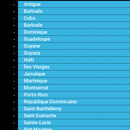
Antigue
Barbuda
Cuba
Barbade
Dominique
Guadeloupe
Guyane
Guyana
Haïti
Îles Vierges
Jamaïque
Martinique
Montserrat
Porto-Rico
République Dominicaine
Saint-Barthélemy
Saint Eustache
Sainte-Lucie
Sint Maarten