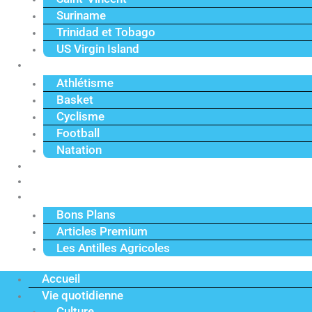
Suriname
Trinidad et Tobago
US Virgin Island
Sport
Athlétisme
Basket
Cyclisme
Football
Natation
Reportages
Vidéos
Actu Premium
Bons Plans
Articles Premium
Les Antilles Agricoles
Accueil
Vie quotidienne
Culture