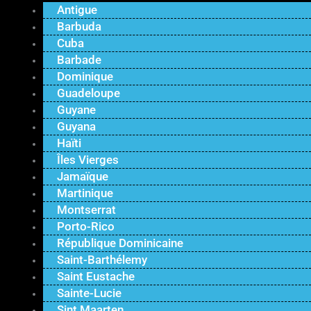
Antigue
Barbuda
Cuba
Barbade
Dominique
Guadeloupe
Guyane
Guyana
Haïti
Îles Vierges
Jamaïque
Martinique
Montserrat
Porto-Rico
République Dominicaine
Saint-Barthélemy
Saint Eustache
Sainte-Lucie
Sint Maarten