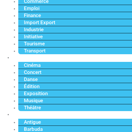
Commerce
Emploi
Finance
Import Export
Industrie
Initiative
Tourisme
Transport
Culture
Cinéma
Concert
Danse
Édition
Exposition
Musique
Théâtre
Caraïbe
Antigue
Barbuda