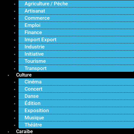
Agriculture / Pêche
Artisanat
Commerce
Emploi
Finance
Import Export
Industrie
Initiative
Tourisme
Transport
Culture
Cinéma
Concert
Danse
Édition
Exposition
Musique
Théâtre
Caraïbe