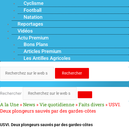
Cyclisme
Football
Natation
Reportages
Vidéos
Actu Premium
Bons Plans
Articles Premium
Les Antilles Agricoles
Rechercher
Rechercher
A la Une
»
News
»
Vie quotidienne
»
Faits divers
»
USVI.
Deux plongeurs sauvés par des gardes-côtes
USVI. Deux plongeurs sauvés par des gardes-côtes