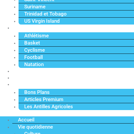
Suriname
Trinidad et Tobago
US Virgin Island
Sport
Athlétisme
Basket
Cyclisme
Football
Natation
Reportages
Vidéos
Actu Premium
Bons Plans
Articles Premium
Les Antilles Agricoles
Accueil
Vie quotidienne
Culture