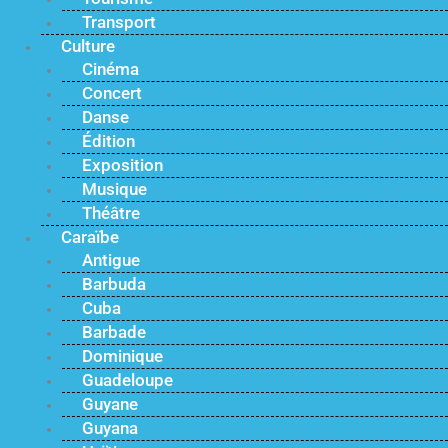
Transport
Culture
Cinéma
Concert
Danse
Édition
Exposition
Musique
Théâtre
Caraïbe
Antigue
Barbuda
Cuba
Barbade
Dominique
Guadeloupe
Guyane
Guyana