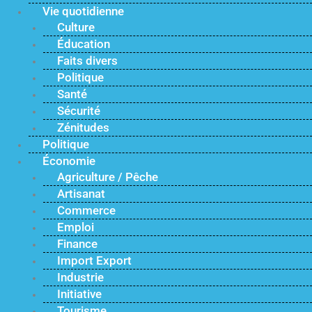
Vie quotidienne
Culture
Éducation
Faits divers
Politique
Santé
Sécurité
Zénitudes
Politique
Économie
Agriculture / Pêche
Artisanat
Commerce
Emploi
Finance
Import Export
Industrie
Initiative
Tourisme