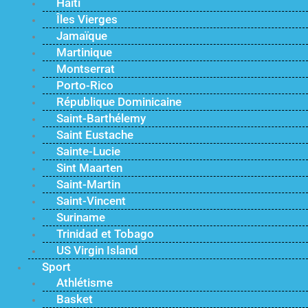
Haïti
Îles Vierges
Jamaïque
Martinique
Montserrat
Porto-Rico
République Dominicaine
Saint-Barthélemy
Saint Eustache
Sainte-Lucie
Sint Maarten
Saint-Martin
Saint-Vincent
Suriname
Trinidad et Tobago
US Virgin Island
Sport
Athlétisme
Basket