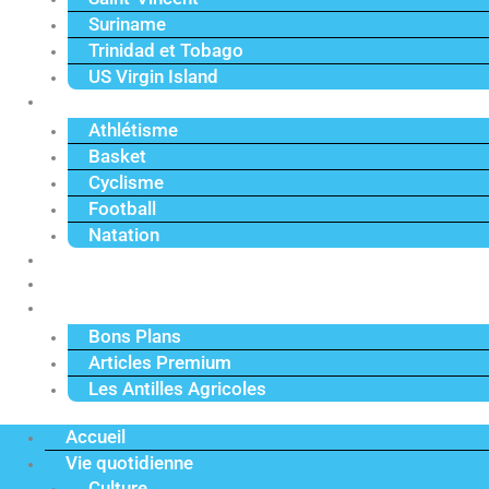
Suriname
Trinidad et Tobago
US Virgin Island
Sport
Athlétisme
Basket
Cyclisme
Football
Natation
Reportages
Vidéos
Actu Premium
Bons Plans
Articles Premium
Les Antilles Agricoles
Accueil
Vie quotidienne
Culture