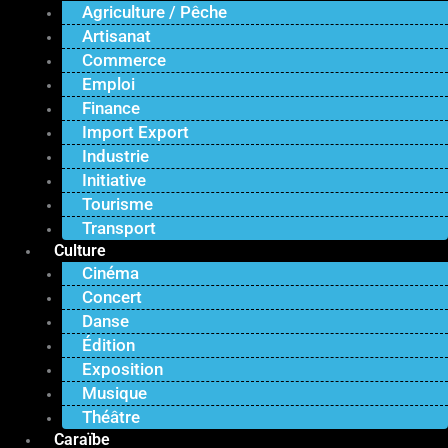
Agriculture / Pêche
Artisanat
Commerce
Emploi
Finance
Import Export
Industrie
Initiative
Tourisme
Transport
Culture
Cinéma
Concert
Danse
Édition
Exposition
Musique
Théâtre
Caraïbe