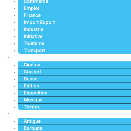
Commerce
Emploi
Finance
Import Export
Industrie
Initiative
Tourisme
Transport
Culture
Cinéma
Concert
Danse
Édition
Exposition
Musique
Théâtre
Caraïbe
Antigue
Barbuda