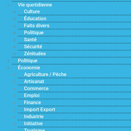
Vie quotidienne
Culture
Éducation
Faits divers
Politique
Santé
Sécurité
Zénitudes
Politique
Économie
Agriculture / Pêche
Artisanat
Commerce
Emploi
Finance
Import Export
Industrie
Initiative
Tourisme