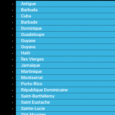
Antigue
Barbuda
Cuba
Barbade
Dominique
Guadeloupe
Guyane
Guyana
Haïti
Îles Vierges
Jamaïque
Martinique
Montserrat
Porto-Rico
République Dominicaine
Saint-Barthélemy
Saint Eustache
Sainte-Lucie
Sint Maarten