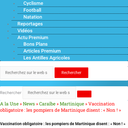
Cyclisme
Football
Natation
Reportages
Vidéos
Actu Premium
Bons Plans
Articles Premium
Les Antilles Agricoles
Rechercher
Rechercher
A la Une
»
News
»
Caraïbe
»
Martinique
»
Vaccination
obligatoire : les pompiers de Martinique disent : « Non ! »
Vaccination obligatoire : les pompiers de Martinique disent : « Non ! »