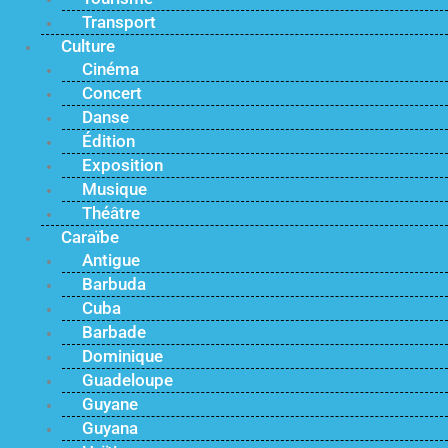
Transport
Culture
Cinéma
Concert
Danse
Édition
Exposition
Musique
Théâtre
Caraïbe
Antigue
Barbuda
Cuba
Barbade
Dominique
Guadeloupe
Guyane
Guyana