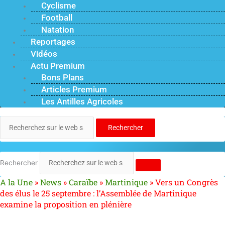
Cyclisme
Football
Natation
Reportages
Vidéos
Actu Premium
Bons Plans
Articles Premium
Les Antilles Agricoles
Rechercher
Rechercher
A la Une
»
News
»
Caraïbe
»
Martinique
»
Vers un Congrès
des élus le 25 septembre : l’Assemblée de Martinique
examine la proposition en plénière