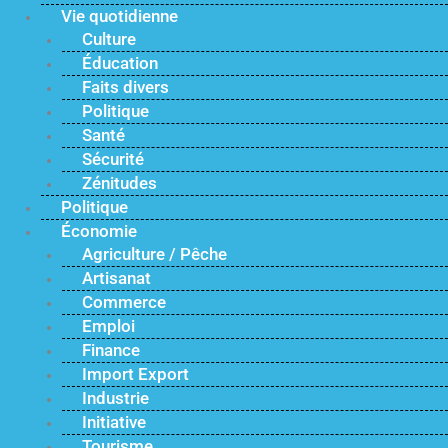
Vie quotidienne
Culture
Éducation
Faits divers
Politique
Santé
Sécurité
Zénitudes
Politique
Économie
Agriculture / Pêche
Artisanat
Commerce
Emploi
Finance
Import Export
Industrie
Initiative
Tourisme