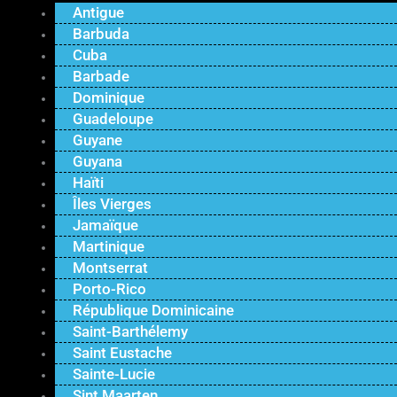
Antigue
Barbuda
Cuba
Barbade
Dominique
Guadeloupe
Guyane
Guyana
Haïti
Îles Vierges
Jamaïque
Martinique
Montserrat
Porto-Rico
République Dominicaine
Saint-Barthélemy
Saint Eustache
Sainte-Lucie
Sint Maarten