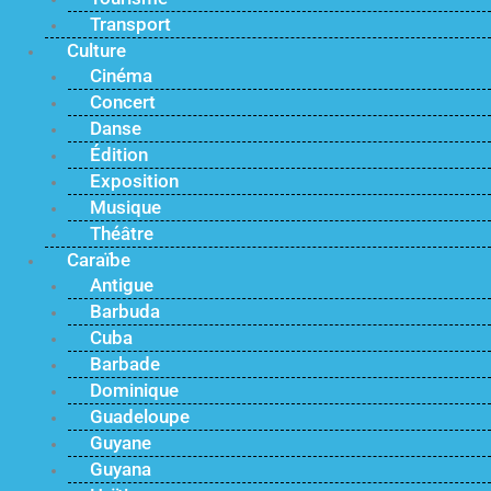
Transport
Culture
Cinéma
Concert
Danse
Édition
Exposition
Musique
Théâtre
Caraïbe
Antigue
Barbuda
Cuba
Barbade
Dominique
Guadeloupe
Guyane
Guyana