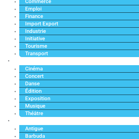
Commerce
Emploi
Finance
Import Export
Industrie
Initiative
Tourisme
Transport
Culture
Cinéma
Concert
Danse
Édition
Exposition
Musique
Théâtre
Caraïbe
Antigue
Barbuda