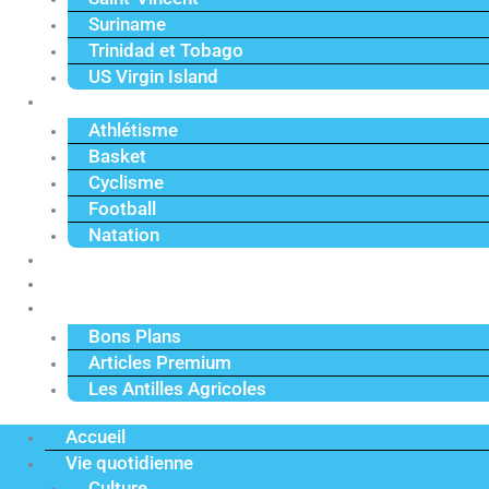
Suriname
Trinidad et Tobago
US Virgin Island
Sport
Athlétisme
Basket
Cyclisme
Football
Natation
Reportages
Vidéos
Actu Premium
Bons Plans
Articles Premium
Les Antilles Agricoles
Accueil
Vie quotidienne
Culture