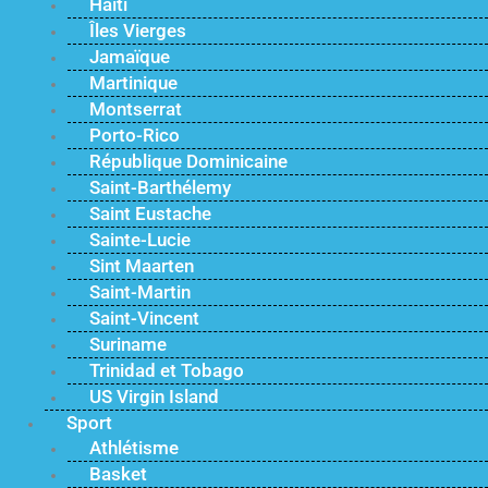
Haïti
Îles Vierges
Jamaïque
Martinique
Montserrat
Porto-Rico
République Dominicaine
Saint-Barthélemy
Saint Eustache
Sainte-Lucie
Sint Maarten
Saint-Martin
Saint-Vincent
Suriname
Trinidad et Tobago
US Virgin Island
Sport
Athlétisme
Basket