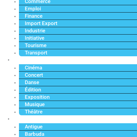
Commerce
Emploi
Finance
Import Export
Industrie
Initiative
Tourisme
Transport
Culture
Cinéma
Concert
Danse
Édition
Exposition
Musique
Théâtre
Caraïbe
Antigue
Barbuda