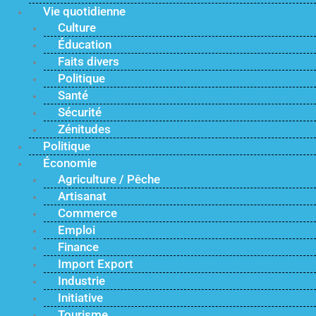
Vie quotidienne
Culture
Éducation
Faits divers
Politique
Santé
Sécurité
Zénitudes
Politique
Économie
Agriculture / Pêche
Artisanat
Commerce
Emploi
Finance
Import Export
Industrie
Initiative
Tourisme