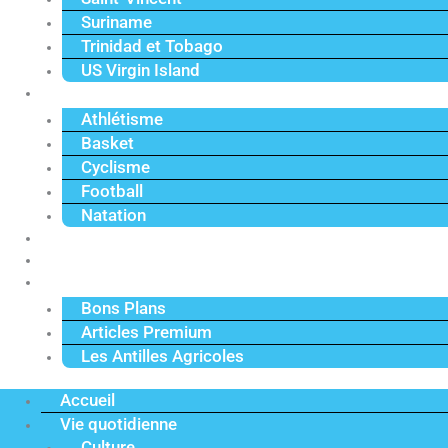
Suriname
Trinidad et Tobago
US Virgin Island
Sport
Athlétisme
Basket
Cyclisme
Football
Natation
Reportages
Vidéos
Actu Premium
Bons Plans
Articles Premium
Les Antilles Agricoles
Accueil
Vie quotidienne
Culture