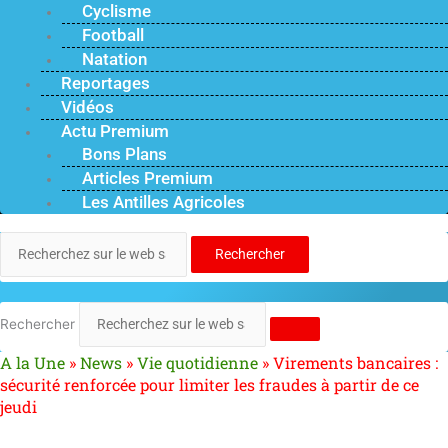
Cyclisme
Football
Natation
Reportages
Vidéos
Actu Premium
Bons Plans
Articles Premium
Les Antilles Agricoles
Rechercher
Rechercher
A la Une
»
News
»
Vie quotidienne
»
Virements bancaires :
sécurité renforcée pour limiter les fraudes à partir de ce
jeudi