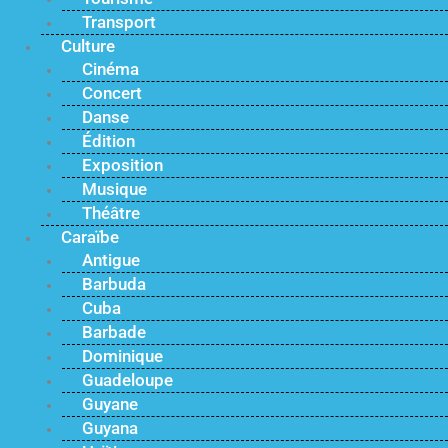
Transport
Culture
Cinéma
Concert
Danse
Édition
Exposition
Musique
Théâtre
Caraïbe
Antigue
Barbuda
Cuba
Barbade
Dominique
Guadeloupe
Guyane
Guyana