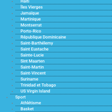
Haïti
Îles Vierges
Jamaïque
Martinique
Montserrat
Porto-Rico
République Dominicaine
Saint-Barthélemy
Saint Eustache
Sainte-Lucie
Sint Maarten
Saint-Martin
Saint-Vincent
Suriname
Trinidad et Tobago
US Virgin Island
Sport
Athlétisme
Basket