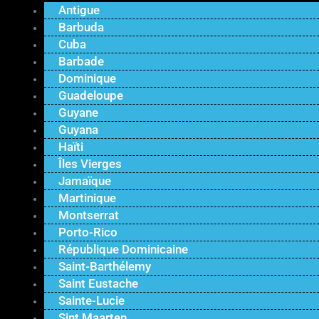
Antigue
Barbuda
Cuba
Barbade
Dominique
Guadeloupe
Guyane
Guyana
Haïti
Îles Vierges
Jamaïque
Martinique
Montserrat
Porto-Rico
République Dominicaine
Saint-Barthélemy
Saint Eustache
Sainte-Lucie
Sint Maarten