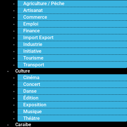
Agriculture / Pêche
Artisanat
Commerce
Emploi
Finance
Import Export
Industrie
Initiative
Tourisme
Transport
Culture
Cinéma
Concert
Danse
Édition
Exposition
Musique
Théâtre
Caraïbe