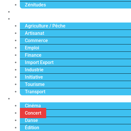
Zénitudes
Politique
Économie
Agriculture / Pêche
Artisanat
Commerce
Emploi
Finance
Import Export
Industrie
Initiative
Tourisme
Transport
Culture
Cinéma
Concert
Danse
Édition