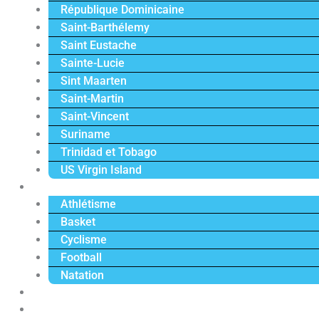
République Dominicaine
Saint-Barthélemy
Saint Eustache
Sainte-Lucie
Sint Maarten
Saint-Martin
Saint-Vincent
Suriname
Trinidad et Tobago
US Virgin Island
Sport
Athlétisme
Basket
Cyclisme
Football
Natation
Reportages
Vidéos