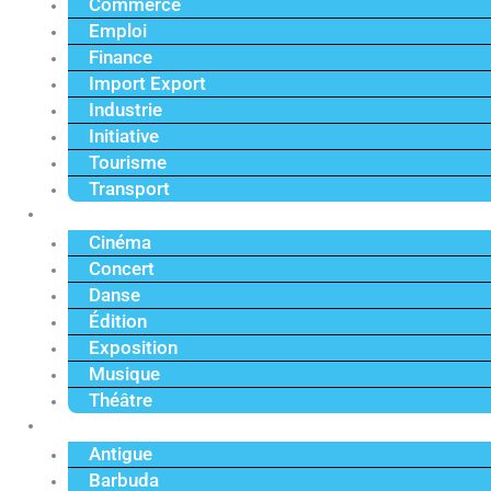
Commerce
Emploi
Finance
Import Export
Industrie
Initiative
Tourisme
Transport
Culture
Cinéma
Concert
Danse
Édition
Exposition
Musique
Théâtre
Caraïbe
Antigue
Barbuda