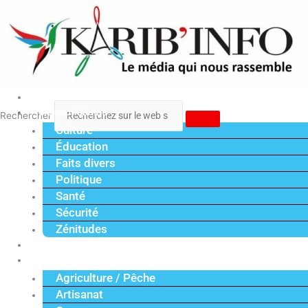
Aller
au
contenu
Accueil
Vie quotidienne
Rechercher
Culture
Éducation
Faits divers
Politique
Santé
Sécurité
Zénitudes
Politique
Économie
Agriculture / Pêche
Artisanat