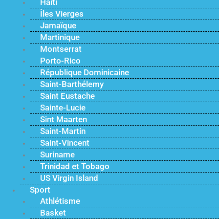
Haïti
Îles Vierges
Jamaïque
Martinique
Montserrat
Porto-Rico
République Dominicaine
Saint-Barthélemy
Saint Eustache
Sainte-Lucie
Sint Maarten
Saint-Martin
Saint-Vincent
Suriname
Trinidad et Tobago
US Virgin Island
Sport
Athlétisme
Basket