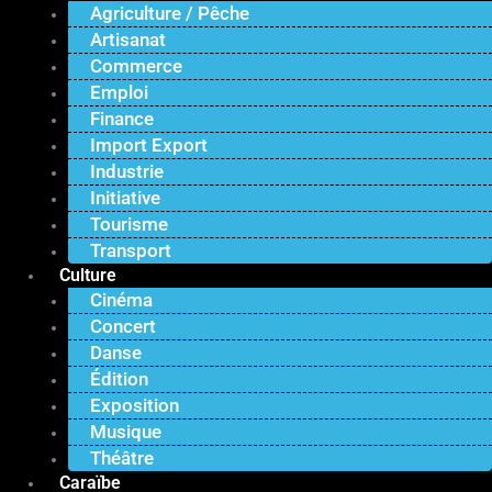
Agriculture / Pêche
Artisanat
Commerce
Emploi
Finance
Import Export
Industrie
Initiative
Tourisme
Transport
Culture
Cinéma
Concert
Danse
Édition
Exposition
Musique
Théâtre
Caraïbe